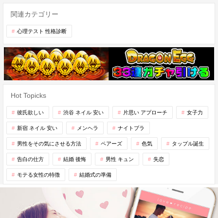
関連カテゴリー
心理テスト 性格診断
Hot Topicks
彼氏欲しい
渋谷 ネイル 安い
片思い アプローチ
女子力
新宿 ネイル 安い
メンヘラ
ナイトブラ
男性をその気にさせる方法
ペアーズ
色気
タップル誕生
告白の仕方
結婚 後悔
男性 キュン
失恋
モテる女性の特徴
結婚式の準備