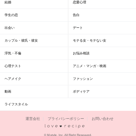
結婚
恋愛心理
学生の恋
告白
出会い
デート
カップル・彼氏・彼女
モテる女・モテない女
浮気・不倫
お悩み相談
心理テスト
アニメ・マンガ・映画
ヘアメイク
ファッション
動画
ボディケア
ライフスタイル
運営会社
プライバシーポリシー
お問い合わせ
恋愛レシピ
© M-style, Inc. All Right Reseaved.