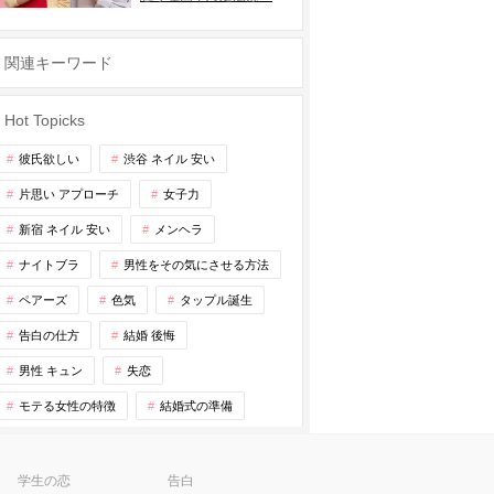
関連キーワード
Hot Topicks
彼氏欲しい
渋谷 ネイル 安い
片思い アプローチ
女子力
新宿 ネイル 安い
メンヘラ
ナイトブラ
男性をその気にさせる方法
ペアーズ
色気
タップル誕生
告白の仕方
結婚 後悔
男性 キュン
失恋
モテる女性の特徴
結婚式の準備
学生の恋
告白