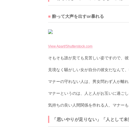
酔って大声を出すor暴れる
View Apart/Shutterstock.com
そもそも誰が見ても見苦しい姿ですので、彼
見境なく騒がしい女が自分の彼女だなんて、
マナーの守れない人は、男女問わず人が離れ
マナーというのは、人と人がお互いに過ごし
気持ちの良い人間関係を作れる人、マナーも
「思いやりが足りない」「人として未