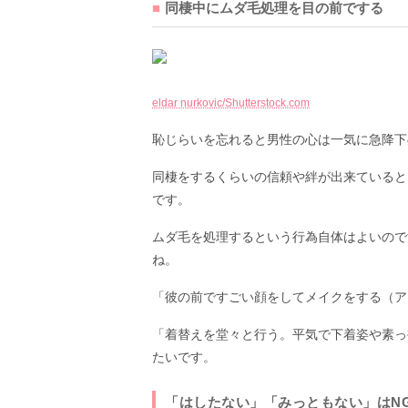
同棲中にムダ毛処理を目の前でする
eldar nurkovic/Shutterstock.com
恥じらいを忘れると男性の心は一気に急降下
同棲をするくらいの信頼や絆が出来ていると
です。
ムダ毛を処理するという行為自体はよいので
ね。
「彼の前ですごい顔をしてメイクをする（ア
「着替えを堂々と行う。平気で下着姿や素っ
たいです。
「はしたない」「みっともない」はN