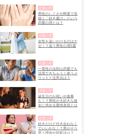
恋愛心理
男性のしぐさや態度で見
抜く「好き避け」という
恋愛心理とは？
恋愛心理
女性を追いかけるのはナ
ゼ！？追う男性心理5選
恋愛心理
一貫性の法則は恋愛でも
活用できちゃう！使うメ
リットと注意点は？
恋愛心理
誕生日のお祝いや食事
も！？男性が大好きな彼
女に求める愛情表現とは
恋愛心理
好きだけど付き合わなく
ていいかな！？男がそう
思う理由や対処法は？