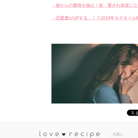
・彼からの愛情を独占！超・愛され体質になる
・恋愛運がUPする…！？2019年モテネイ
恋愛レシ
片思い