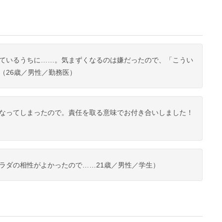
ているうちに……。気まずくなるのは嫌だったので、「こうい
（26歳／男性／勤務医）
なってしまったので。責任を取る意味でお付き合いしました！
ラダの相性がよかったので……21歳／男性／学生）