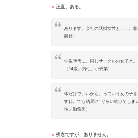
正直、ある。
あります。会社の既婚女性と……。相
商社）
学生時代に、同じサークルの女子と。
（24歳／男性／小売業）
体だけでいいから、っていう女の子を
すね。でも結局3年ぐらい続けてしま
性／勤務医）
残念ですが、ありません。