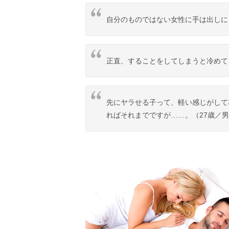
自分のものではない女性に手は出しに
正直、することをしてしまうと冷めて
先にヤラせる子って、軽い感じがして
ればそれまでですが……。（27歳／