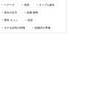
ペアーズ
色気
タップル誕生
告白の仕方
結婚 後悔
男性 キュン
失恋
モテる女性の特徴
結婚式の準備