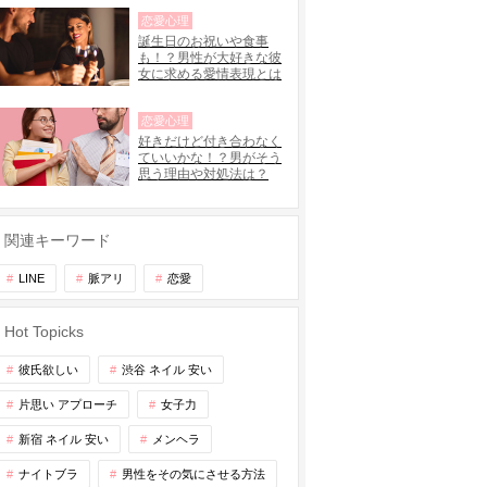
恋愛心理
誕生日のお祝いや食事
も！？男性が大好きな彼
女に求める愛情表現とは
恋愛心理
好きだけど付き合わなく
ていいかな！？男がそう
思う理由や対処法は？
関連キーワード
LINE
脈アリ
恋愛
Hot Topicks
彼氏欲しい
渋谷 ネイル 安い
片思い アプローチ
女子力
新宿 ネイル 安い
メンヘラ
ナイトブラ
男性をその気にさせる方法