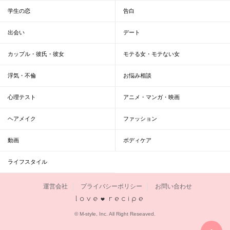
学生の恋
告白
出会い
デート
カップル・彼氏・彼女
モテる女・モテない女
浮気・不倫
お悩み相談
心理テスト
アニメ・マンガ・映画
ヘアメイク
ファッション
動画
ボディケア
ライフスタイル
運営会社
プライバシーポリシー
お問い合わせ
恋愛レシピ
© M-style, Inc. All Right Reseaved.