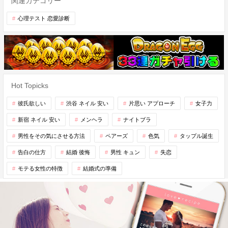
関連カテゴリー
心理テスト 恋愛診断
Hot Topicks
彼氏欲しい
渋谷 ネイル 安い
片思い アプローチ
女子力
新宿 ネイル 安い
メンヘラ
ナイトブラ
男性をその気にさせる方法
ペアーズ
色気
タップル誕生
告白の仕方
結婚 後悔
男性 キュン
失恋
モテる女性の特徴
結婚式の準備