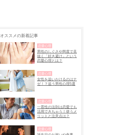
オススメの新着記事
恋愛心理
男性のしぐさや態度で見
抜く「好き避け」という
恋愛心理とは？
恋愛心理
女性を追いかけるのはナ
ゼ！？追う男性心理5選
恋愛心理
一貫性の法則は恋愛でも
活用できちゃう！使うメ
リットと注意点は？
恋愛心理
誕生日のお祝いや食事