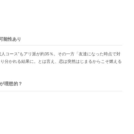
可能性あり
恋人コース”もアリ派が約35％。その一方「友達になった時点で対
きり分かれる結果に。とは言え、恋は突然はじまるからこそ燃える
のが理想的？