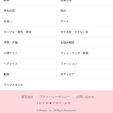
学生の恋
告白
出会い
デート
カップル・彼氏・彼女
モテる女・モテない女
浮気・不倫
お悩み相談
心理テスト
アニメ・マンガ・映画
ヘアメイク
ファッション
動画
ボディケア
ライフスタイル
運営会社
プライバシーポリシー
お問い合わせ
恋愛レシピ
© M-style, Inc. All Right Reseaved.