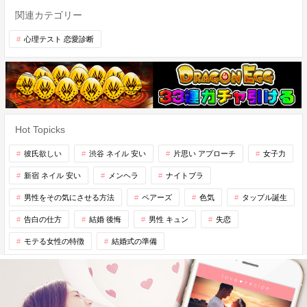
関連カテゴリー
心理テスト 恋愛診断
Hot Topicks
彼氏欲しい
渋谷 ネイル 安い
片思い アプローチ
女子力
新宿 ネイル 安い
メンヘラ
ナイトブラ
男性をその気にさせる方法
ペアーズ
色気
タップル誕生
告白の仕方
結婚 後悔
男性 キュン
失恋
モテる女性の特徴
結婚式の準備