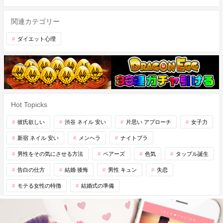
関連カテゴリー
ダイエット心理
Hot Topicks
彼氏欲しい
渋谷 ネイル 安い
片思い アプローチ
女子力
新宿 ネイル 安い
メンヘラ
ナイトブラ
男性をその気にさせる方法
ペアーズ
色気
タップル誕生
告白の仕方
結婚 後悔
男性 キュン
失恋
モテる女性の特徴
結婚式の準備