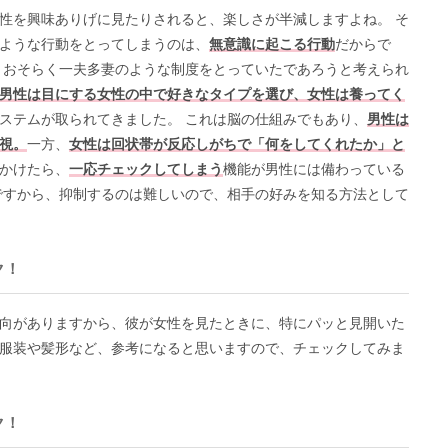
性を興味ありげに見たりされると、楽しさが半減しますよね。 そ
ような行動をとってしまうのは、
無意識に起こる行動
だからで
、おそらく一夫多妻のような制度をとっていたであろうと考えられ
男性は目にする女性の中で好きなタイプを選び、女性は養ってく
ステムが取られてきました。 これは脳の仕組みでもあり、
男性は
視。
一方、
女性は回状帯が反応しがちで「何をしてくれたか」と
かけたら、
一応チェックしてしまう
機能が男性には備わっている
ですから、抑制するのは難しいので、相手の好みを知る方法として
ク！
向がありますから、彼が女性を見たときに、特にパッと見開いた
服装や髪形など、参考になると思いますので、チェックしてみま
ク！