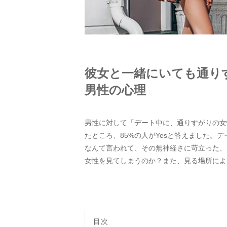
彼女と一緒にいても通り
男性の心理
男性に対して「デート中に、通りすがりの女
たところ、85%の人がYesと答えました。
なんて言われて、その無神経さに苛立った、
女性を見てしまうのか？また、見る場所によ
目次