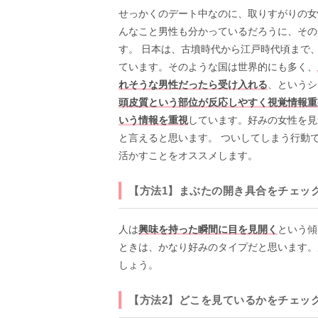
せっかくのデート中なのに、取りすがりの女
んなこと男性も分かっているだろうに、その
す。 日本は、古墳時代から江戸時代頃まで
ています。そのような国は世界的にも多く、
れそうな男性だったら受け入れる
、というシ
頭皮質という部位が反応しやすく視覚情報重
いう情報を重視
しています。好みの女性を見
と言えると思います。 ついしてしまう行動
活かすことをオススメします。
【方法1】まぶたの開き具合をチェッ
人は
興味を持った瞬間に目を見開く
という傾
ときは、かなり好みのタイプだと思います。
しょう。
【方法2】どこを見ているかをチェッ