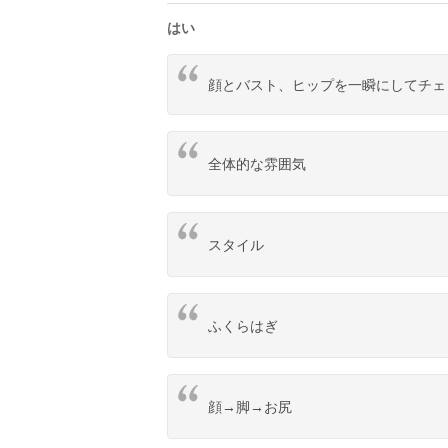
はい
顔とバスト、ヒップを一瞬にしてチェ
全体的な雰囲気
スタイル
ふくらはぎ
顔→脚→お尻