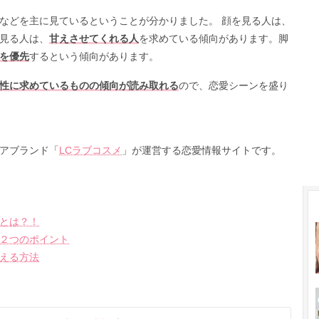
などを主に見ているということが分かりました。 顔を見る人は、
見る人は、
甘えさせてくれる人
を求めている傾向があります。脚
を優先
するという傾向があります。
性に求めているものの傾向が読み取れる
ので、恋愛シーンを盛り
アブランド「
LCラブコスメ
」が運営する恋愛情報サイトです。
とは？！
２つのポイント
える方法