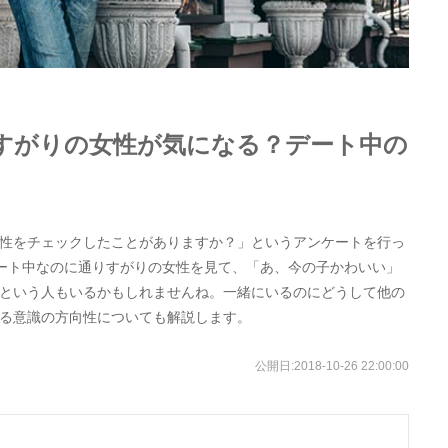
すがりの女性が気になる？デート中の
性をチェックしたことがありますか？」というアンケートを行っ
デート中なのに通りすがりの女性を見て、「あ、今の子かわいい」
という人もいるかもしれませんね。一緒にいるのにどうして他の
る意識の方向性についても解説します。
公開日:
2018-10-26 22:00:00