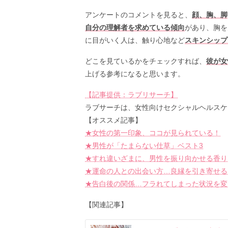
アンケートのコメントを見ると、
顔、胸、脚
自分の理解者を求めている傾向
があり、胸を
に目がいく人は、触り心地など
スキンシップ
どこを見ているかをチェックすれば、
彼が女
上げる参考になると思います。
【記事提供：ラブリサーチ】
ラブサーチは、女性向けセクシャルヘルスケ
【オススメ記事】
★女性の第一印象、ココが見られている！
★男性が「たまらない仕草」ベスト3
★すれ違いざまに、男性を振り向かせる香り
★運命の人との出会い方…良縁を引き寄せる
★告白後の関係…フラれてしまった状況を変
【関連記事】