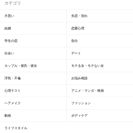
カテゴリ
片思い
失恋・別れ
結婚
恋愛心理
学生の恋
告白
出会い
デート
カップル・彼氏・彼女
モテる女・モテない女
浮気・不倫
お悩み相談
心理テスト
アニメ・マンガ・映画
ヘアメイク
ファッション
動画
ボディケア
ライフスタイル