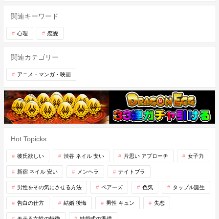
関連キーワード
心理
恋愛
関連カテゴリー
アニメ・マンガ・映画
Hot Topicks
彼氏欲しい
渋谷 ネイル 安い
片思い アプローチ
女子力
新宿 ネイル 安い
メンヘラ
ナイトブラ
男性をその気にさせる方法
ペアーズ
色気
タップル誕生
告白の仕方
結婚 後悔
男性 キュン
失恋
モテる女性の特徴
結婚式の準備