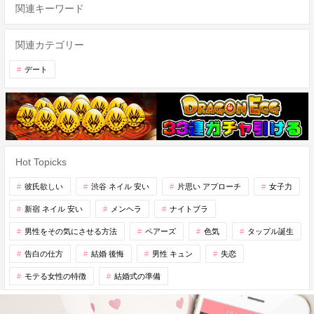
関連キーワード
関連カテゴリー
デート
Hot Topicks
彼氏欲しい
渋谷 ネイル 安い
片思い アプローチ
女子力
新宿 ネイル 安い
メンヘラ
ナイトブラ
男性をその気にさせる方法
ペアーズ
色気
タップル誕生
告白の仕方
結婚 後悔
男性 キュン
失恋
モテる女性の特徴
結婚式の準備