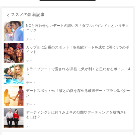
オススメの新着記事
NOと言わせないデートの誘い方「ダブルバインド」というテク
ニック
デート
カップルに定番のスポット！映画館デートを成功に導く3つのポ
イント
デート
ドライブデートで愛される!男性に気が利くと思わせるポイント4
つ
デート
デートスポット+α！彼との愛を深める厳選デートプラン3パター
ン
デート
デーティングとは何？およその期間やデーティングを成功させ
るには？
デート