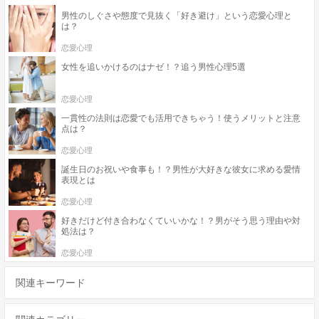
男性のしぐさや態度で見抜く「好き避け」という恋愛心理と
は？
恋愛心理
女性を追いかけるのはナゼ！？追う男性心理5選
恋愛心理
一貫性の法則は恋愛でも活用できちゃう！使うメリットと注意
点は？
恋愛心理
誕生日のお祝いや食事も！？男性が大好きな彼女に求める愛情
表現とは
恋愛心理
好きだけど付き合わなくていいかな！？男がそう思う理由や対
処法は？
恋愛心理
関連キーワード