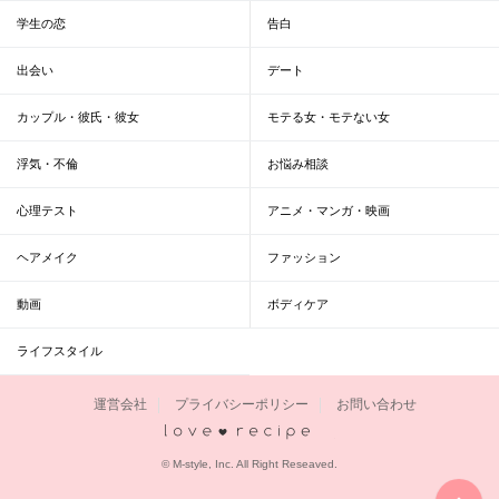
学生の恋
告白
出会い
デート
カップル・彼氏・彼女
モテる女・モテない女
浮気・不倫
お悩み相談
心理テスト
アニメ・マンガ・映画
ヘアメイク
ファッション
動画
ボディケア
ライフスタイル
運営会社
プライバシーポリシー
お問い合わせ
恋愛レシピ
© M-style, Inc. All Right Reseaved.