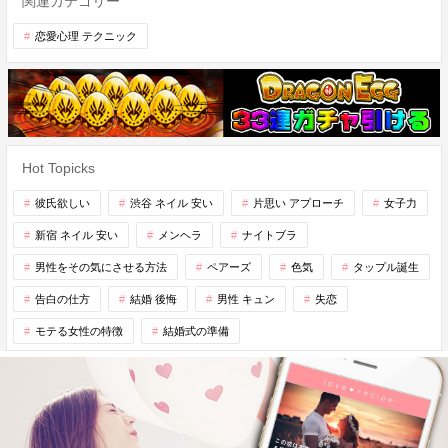
関連カテゴリー
恋愛心理 テクニック
Hot Topicks
彼氏欲しい
渋谷 ネイル 安い
片思い アプローチ
女子力
新宿 ネイル 安い
メンヘラ
ナイトブラ
男性をその気にさせる方法
ペアーズ
色気
タップル誕生
告白の仕方
結婚 後悔
男性 キュン
失恋
モテる女性の特徴
結婚式の準備