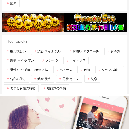
病気
Hot Topicks
彼氏欲しい
渋谷 ネイル 安い
片思い アプローチ
女子力
新宿 ネイル 安い
メンヘラ
ナイトブラ
男性をその気にさせる方法
ペアーズ
色気
タップル誕生
告白の仕方
結婚 後悔
男性 キュン
失恋
モテる女性の特徴
結婚式の準備