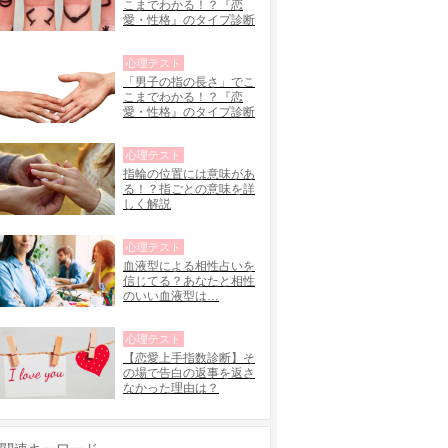
こまでわかる！？『恋
愛・性格』のタイプ診断
心理テスト
「男子の指の長さ」でこ
こまでわかる！？『恋
愛・性格』のタイプ診断
心理テスト
指輪の位置には意味があ
る！？指ごとの意味を詳
しく解説
心理テスト
血液型による相性占いを
信じてる？あなたと相性
のいい血液型は…
心理テスト
【恋愛上手指数診断】そ
の場で告白の返事を返さ
なかった理由は？