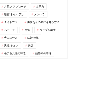
片思い アプローチ
女子力
新宿 ネイル 安い
メンヘラ
ナイトブラ
男性をその気にさせる方法
ペアーズ
色気
タップル誕生
告白の仕方
結婚 後悔
男性 キュン
失恋
モテる女性の特徴
結婚式の準備