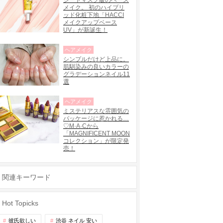
シートマスク級のベース
メイク。 初のハイブリ
ッド化粧下地「HACCI
メイクアップベース
UV」が新誕生！
ヘアメイク
シンプルだけど上品に。
肌馴染みの良いカラーの
グラデーションネイル11
選
ヘアメイク
ミステリアスな雰囲気の
パッケージに惹かれる…
♡M·A·Cから
「MAGNIFICENT MOON
コレクション」が限定発
売！
関連キーワード
Hot Topicks
彼氏欲しい
渋谷 ネイル 安い