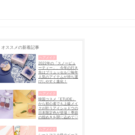
オススメの新着記事
ヘアメイク
2022年の「スノービュ
ーティー」、今年の行き
先はブリュッセル♡毎年
人気のアイテムが持ち運
びしやすく進化！
ヘアメイク
韓国コスメ「ETUDE」
から初心者でも上級メイ
クが叶うアイシャドウの
日本限定色が登場！季節
の煌めきを閉じ込めて♡
ヘアメイク