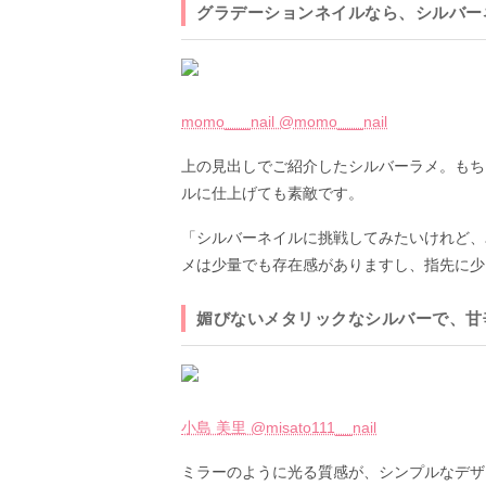
グラデーションネイルなら、シルバー
momo___nail @momo___nail
上の見出しでご紹介したシルバーラメ。もち
ルに仕上げても素敵です。
「シルバーネイルに挑戦してみたいけれど、
メは少量でも存在感がありますし、指先に少
媚びないメタリックなシルバーで、甘
小島 美里 @misato111__nail
ミラーのように光る質感が、シンプルなデザ