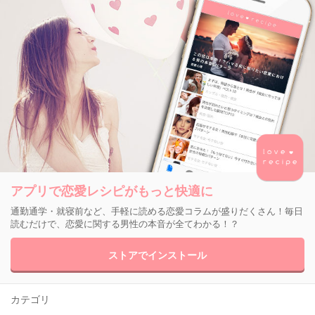
アプリで恋愛レシピがもっと快適に
通勤通学・就寝前など、手軽に読める恋愛コラムが盛りだくさん！毎日
読むだけで、恋愛に関する男性の本音が全てわかる！？
ストアでインストール
カテゴリ