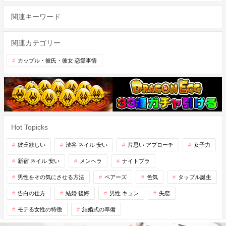
関連キーワード
関連カテゴリー
カップル・彼氏・彼女 恋愛事情
Hot Topicks
彼氏欲しい
渋谷 ネイル 安い
片思い アプローチ
女子力
新宿 ネイル 安い
メンヘラ
ナイトブラ
男性をその気にさせる方法
ペアーズ
色気
タップル誕生
告白の仕方
結婚 後悔
男性 キュン
失恋
モテる女性の特徴
結婚式の準備