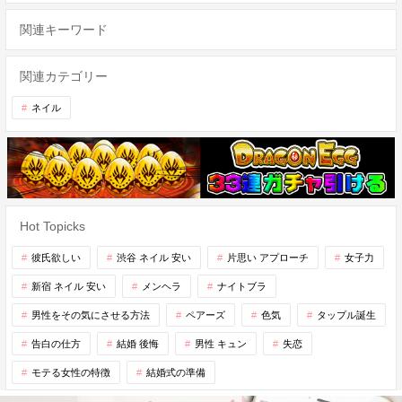
関連キーワード
関連カテゴリー
ネイル
Hot Topicks
彼氏欲しい
渋谷 ネイル 安い
片思い アプローチ
女子力
新宿 ネイル 安い
メンヘラ
ナイトブラ
男性をその気にさせる方法
ペアーズ
色気
タップル誕生
告白の仕方
結婚 後悔
男性 キュン
失恋
モテる女性の特徴
結婚式の準備