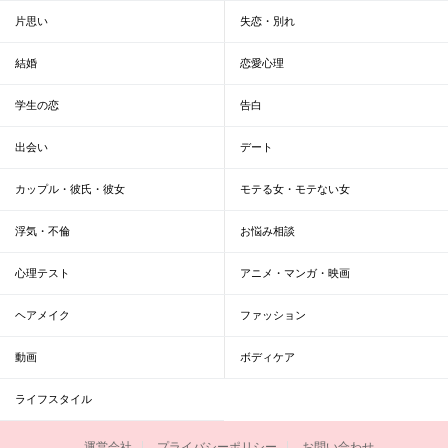
片思い
失恋・別れ
結婚
恋愛心理
学生の恋
告白
出会い
デート
カップル・彼氏・彼女
モテる女・モテない女
浮気・不倫
お悩み相談
心理テスト
アニメ・マンガ・映画
ヘアメイク
ファッション
動画
ボディケア
ライフスタイル
運営会社
プライバシーポリシー
お問い合わせ