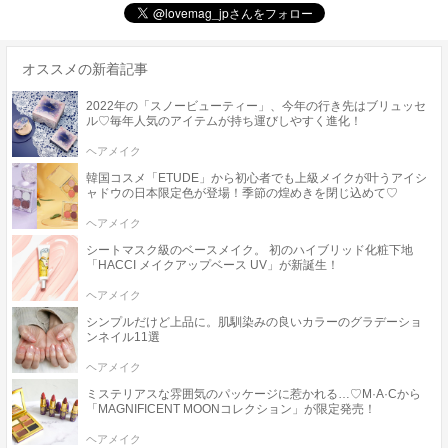
オススメの新着記事
2022年の「スノービューティー」、今年の行き先はブリュッセ
ル♡毎年人気のアイテムが持ち運びしやすく進化！
ヘアメイク
韓国コスメ「ETUDE」から初心者でも上級メイクが叶うアイシ
ャドウの日本限定色が登場！季節の煌めきを閉じ込めて♡
ヘアメイク
シートマスク級のベースメイク。 初のハイブリッド化粧下地
「HACCI メイクアップベース UV」が新誕生！
ヘアメイク
シンプルだけど上品に。肌馴染みの良いカラーのグラデーショ
ンネイル11選
ヘアメイク
ミステリアスな雰囲気のパッケージに惹かれる…♡M·A·Cから
「MAGNIFICENT MOONコレクション」が限定発売！
ヘアメイク