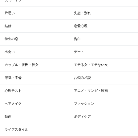
片思い
失恋・別れ
結婚
恋愛心理
学生の恋
告白
出会い
デート
カップル・彼氏・彼女
モテる女・モテない女
浮気・不倫
お悩み相談
心理テスト
アニメ・マンガ・映画
ヘアメイク
ファッション
動画
ボディケア
ライフスタイル