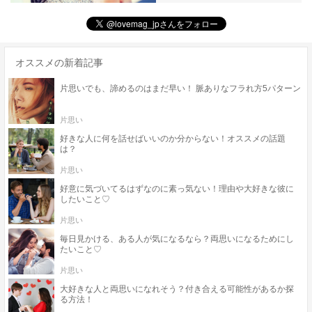
オススメの新着記事
片思いでも、諦めるのはまだ早い！ 脈ありなフラれ方5パターン
片思い
好きな人に何を話せばいいのか分からない！オススメの話題
は？
片思い
好意に気づいてるはずなのに素っ気ない！理由や大好きな彼に
したいこと♡
片思い
毎日見かける、ある人が気になるなら？両思いになるためにし
たいこと♡
片思い
大好きな人と両思いになれそう？付き合える可能性があるか探
る方法！