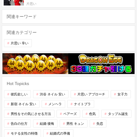
片思い
関連キーワード
関連カテゴリー
片思い 辛い
Hot Topicks
彼氏欲しい
渋谷 ネイル 安い
片思い アプローチ
女子力
新宿 ネイル 安い
メンヘラ
ナイトブラ
男性をその気にさせる方法
ペアーズ
色気
タップル誕生
告白の仕方
結婚 後悔
男性 キュン
失恋
モテる女性の特徴
結婚式の準備