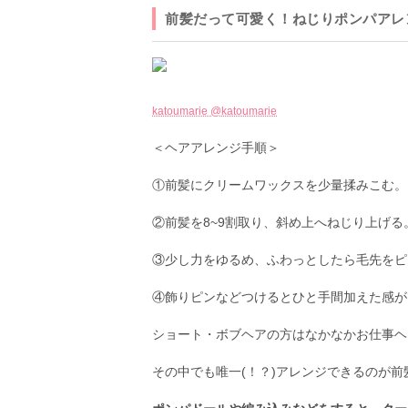
前髪だって可愛く！ねじりポンパアレ
katoumarie @katoumarie
＜ヘアアレンジ手順＞
①前髪にクリームワックスを少量揉みこむ。
②前髪を8~9割取り、斜め上へねじり上げる
③少し力をゆるめ、ふわっとしたら毛先をピ
④飾りピンなどつけるとひと手間加えた感がで
ショート・ボブヘアの方はなかなかお仕事ヘ
その中でも唯一(！？)アレンジできるのが前