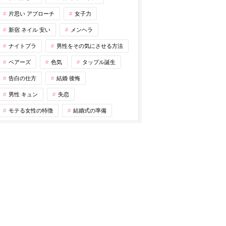
片思い アプローチ
女子力
新宿 ネイル 安い
メンヘラ
ナイトブラ
男性をその気にさせる方法
ペアーズ
色気
タップル誕生
告白の仕方
結婚 後悔
男性 キュン
失恋
モテる女性の特徴
結婚式の準備