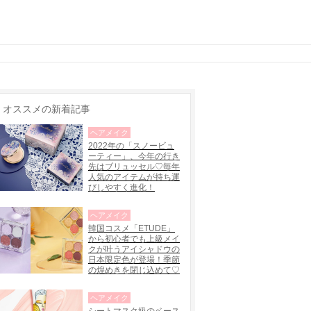
オススメの新着記事
ヘアメイク
2022年の「スノービュ
ーティー」、今年の行き
先はブリュッセル♡毎年
人気のアイテムが持ち運
びしやすく進化！
ヘアメイク
韓国コスメ「ETUDE」
から初心者でも上級メイ
クが叶うアイシャドウの
日本限定色が登場！季節
の煌めきを閉じ込めて♡
ヘアメイク