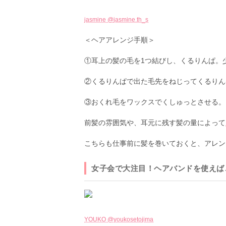
jasmine @jasmine.th_s
＜ヘアアレンジ手順＞
①耳上の髪の毛を1つ結びし、くるりんぱ。
②くるりんぱで出た毛先をねじってくるりん
③おくれ毛をワックスでくしゅっとさせる。
前髪の雰囲気や、耳元に残す髪の量によって
こちらも仕事前に髪を巻いておくと、アレン
女子会で大注目！ヘアバンドを使えば
YOUKO @youkosetojima