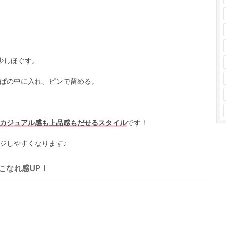
少しほぐす。
ぱの中に入れ、ピンで留める。
カジュアル感も上品感もだせるスタイル
です！
ジしやすくなります♪
こなれ感UP！