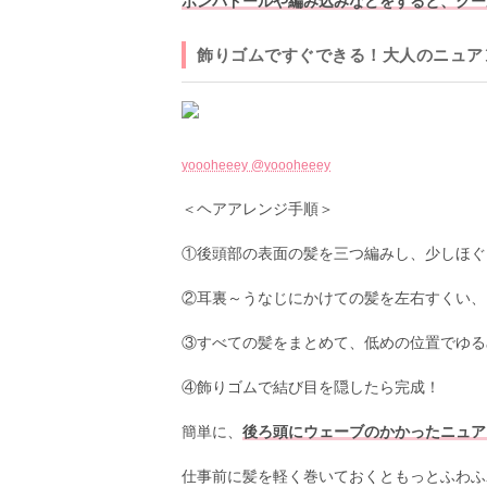
ポンパドールや編み込みなどをすると、クー
飾りゴムですぐできる！大人のニュア
yoooheeey @yoooheeey
＜ヘアアレンジ手順＞
①後頭部の表面の髪を三つ編みし、少しほぐ
②耳裏～うなじにかけての髪を左右すくい、
③すべての髪をまとめて、低めの位置でゆる
④飾りゴムで結び目を隠したら完成！
簡単に、
後ろ頭にウェーブのかかったニュア
仕事前に髪を軽く巻いておくともっとふわふ