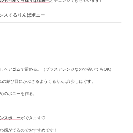
ルも可愛くも様々な印象へ
とチェンジできちゃいます♪
ンスくるりんぱポニー
しヘアゴムで留める。（プラスアレンジなので省いてもOK）
1の結び目にかぶさるようくるりんぱ♪少しほぐす。
めのポニーを作る。
ンスポニー
ができます♡
わ感がでるのでおすすめです！