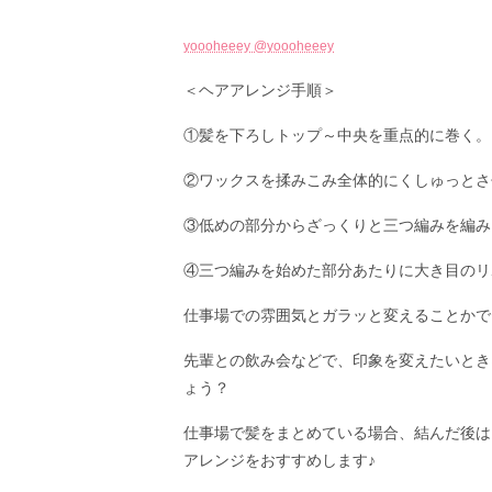
yoooheeey @yoooheeey
＜ヘアアレンジ手順＞
①髪を下ろしトップ～中央を重点的に巻く。
②ワックスを揉みこみ全体的にくしゅっとさ
③低めの部分からざっくりと三つ編みを編み
④三つ編みを始めた部分あたりに大き目のリ
仕事場での雰囲気とガラッと変えることかで
先輩との飲み会などで、印象を変えたいとき
ょう？
仕事場で髪をまとめている場合、結んだ後は
アレンジをおすすめします♪