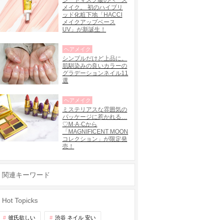
シートマスク級のベース
メイク。 初のハイブリ
ッド化粧下地「HACCI
メイクアップベース
UV」が新誕生！
ヘアメイク
シンプルだけど上品に。
肌馴染みの良いカラーの
グラデーションネイル11
選
ヘアメイク
ミステリアスな雰囲気の
パッケージに惹かれる…
♡M·A·Cから
「MAGNIFICENT MOON
コレクション」が限定発
売！
関連キーワード
Hot Topicks
彼氏欲しい
渋谷 ネイル 安い