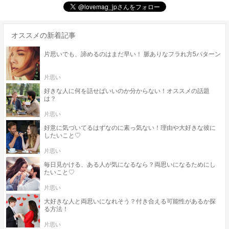
オススメの新着記事
片思いでも、諦めるのはまだ早い！ 脈ありなフラれ方5パターン
片思い
好きな人に何を話せばいいのか分からない！オススメの話題
は？
片思い
好意に気づいてるはずなのに素っ気ない！理由や大好きな彼に
したいこと♡
片思い
毎日見かける、ある人が気になるなら？両思いになるためにし
たいこと♡
片思い
大好きな人と両思いになれそう？付き合える可能性があるか探
る方法！
片思い