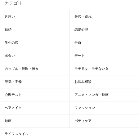
カテゴリ
片思い
失恋・別れ
結婚
恋愛心理
学生の恋
告白
出会い
デート
カップル・彼氏・彼女
モテる女・モテない女
浮気・不倫
お悩み相談
心理テスト
アニメ・マンガ・映画
ヘアメイク
ファッション
動画
ボディケア
ライフスタイル