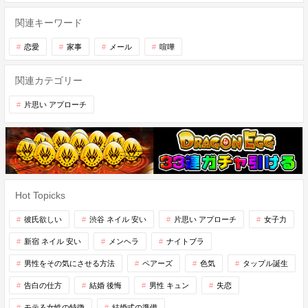
関連キーワード
恋愛
家事
メール
喧嘩
関連カテゴリー
片思い アプローチ
Hot Topicks
彼氏欲しい
渋谷 ネイル 安い
片思い アプローチ
女子力
新宿 ネイル 安い
メンヘラ
ナイトブラ
男性をその気にさせる方法
ペアーズ
色気
タップル誕生
告白の仕方
結婚 後悔
男性 キュン
失恋
モテる女性の特徴
結婚式の準備