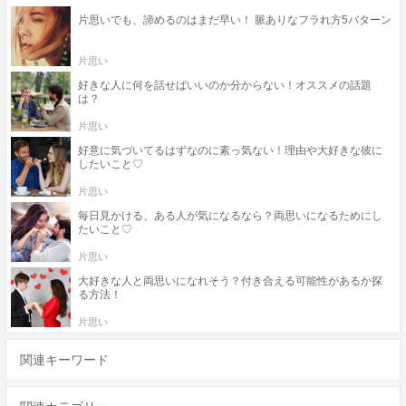
片思いでも、諦めるのはまだ早い！ 脈ありなフラれ方5パターン
片思い
好きな人に何を話せばいいのか分からない！オススメの話題
は？
片思い
好意に気づいてるはずなのに素っ気ない！理由や大好きな彼に
したいこと♡
片思い
毎日見かける、ある人が気になるなら？両思いになるためにし
たいこと♡
片思い
大好きな人と両思いになれそう？付き合える可能性があるか探
る方法！
片思い
関連キーワード