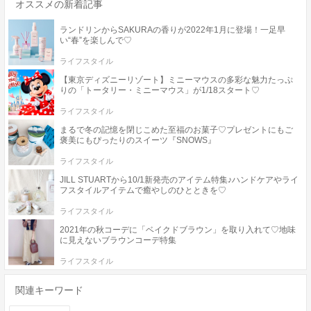
オススメの新着記事
ランドリンからSAKURAの香りが2022年1月に登場！一足早
い“春”を楽しんで♡
ライフスタイル
【東京ディズニーリゾート】ミニーマウスの多彩な魅力たっぷ
りの「トータリー・ミニーマウス」が1/18スタート♡
ライフスタイル
まるで冬の記憶を閉じこめた至福のお菓子♡プレゼントにもご
褒美にもぴったりのスイーツ『SNOWS』
ライフスタイル
JILL STUARTから10/1新発売のアイテム特集♪ハンドケアやライ
フスタイルアイテムで癒やしのひとときを♡
ライフスタイル
2021年の秋コーデに「ベイクドブラウン」を取り入れて♡地味
に見えないブラウンコーデ特集
ライフスタイル
関連キーワード