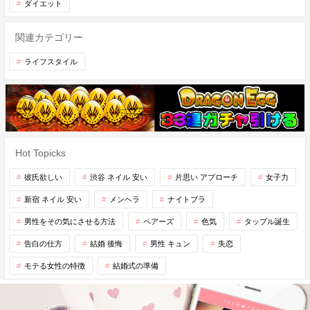
ダイエット
関連カテゴリー
ライフスタイル
Hot Topicks
彼氏欲しい
渋谷 ネイル 安い
片思い アプローチ
女子力
新宿 ネイル 安い
メンヘラ
ナイトブラ
男性をその気にさせる方法
ペアーズ
色気
タップル誕生
告白の仕方
結婚 後悔
男性 キュン
失恋
モテる女性の特徴
結婚式の準備