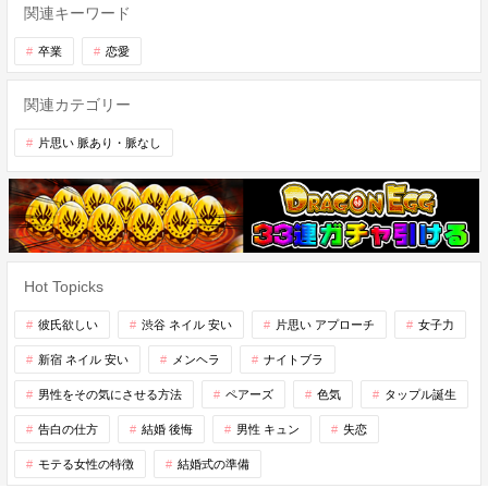
関連キーワード
卒業
恋愛
関連カテゴリー
片思い 脈あり・脈なし
Hot Topicks
彼氏欲しい
渋谷 ネイル 安い
片思い アプローチ
女子力
新宿 ネイル 安い
メンヘラ
ナイトブラ
男性をその気にさせる方法
ペアーズ
色気
タップル誕生
告白の仕方
結婚 後悔
男性 キュン
失恋
モテる女性の特徴
結婚式の準備