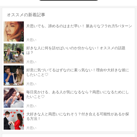
オススメの新着記事
片思いでも、諦めるのはまだ早い！ 脈ありなフラれ方5パターン
片思い
好きな人に何を話せばいいのか分からない！オススメの話題
は？
片思い
好意に気づいてるはずなのに素っ気ない！理由や大好きな彼に
したいこと♡
片思い
毎日見かける、ある人が気になるなら？両思いになるためにし
たいこと♡
片思い
大好きな人と両思いになれそう？付き合える可能性があるか探
る方法！
片思い