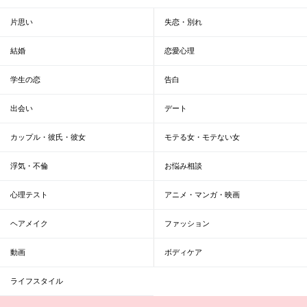
片思い
失恋・別れ
結婚
恋愛心理
学生の恋
告白
出会い
デート
カップル・彼氏・彼女
モテる女・モテない女
浮気・不倫
お悩み相談
心理テスト
アニメ・マンガ・映画
ヘアメイク
ファッション
動画
ボディケア
ライフスタイル