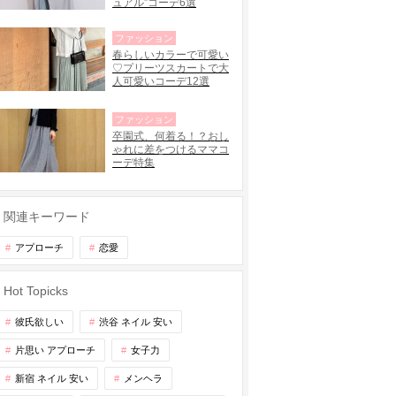
ュアル”コーデ6選
ファッション
春らしいカラーで可愛い
♡プリーツスカートで大
人可愛いコーデ12選
ファッション
卒園式、何着る！？おし
ゃれに差をつけるママコ
ーデ特集
関連キーワード
アプローチ
恋愛
Hot Topicks
彼氏欲しい
渋谷 ネイル 安い
片思い アプローチ
女子力
新宿 ネイル 安い
メンヘラ