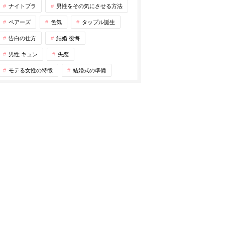
ナイトブラ
男性をその気にさせる方法
ペアーズ
色気
タップル誕生
告白の仕方
結婚 後悔
男性 キュン
失恋
モテる女性の特徴
結婚式の準備