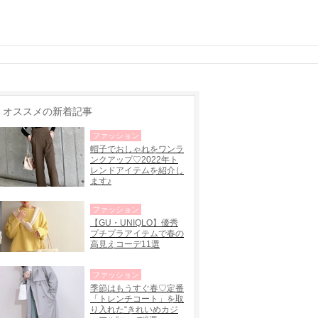
オススメの新着記事
ファッション
帽子でおしゃれをワンラ
ンクアップ♡2022年ト
レンドアイテムを紹介し
ます♪
ファッション
【GU・UNIQLO】優秀
プチプラアイテムで春の
高見えコーデ11選
ファッション
季節はもうすぐ春♡定番
「トレンチコート」を取
り入れた“きれいめカジ