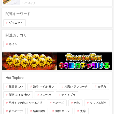
ヘアメイク
関連キーワード
ダイエット
関連カテゴリー
ネイル
Hot Topicks
彼氏欲しい
渋谷 ネイル 安い
片思い アプローチ
女子力
新宿 ネイル 安い
メンヘラ
ナイトブラ
男性をその気にさせる方法
ペアーズ
色気
タップル誕生
告白の仕方
結婚 後悔
男性 キュン
失恋