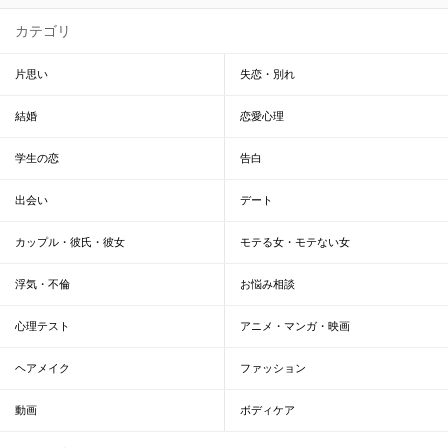
カテゴリ
片思い
失恋・別れ
結婚
恋愛心理
学生の恋
告白
出会い
デート
カップル・彼氏・彼女
モテる女・モテない女
浮気・不倫
お悩み相談
心理テスト
アニメ・マンガ・映画
ヘアメイク
ファッション
動画
ボディケア