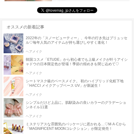
オススメの新着記事
2022年の「スノービューティー」、今年の行き先はブリュッセ
ル♡毎年人気のアイテムが持ち運びしやすく進化！
ヘアメイク
韓国コスメ「ETUDE」から初心者でも上級メイクが叶うアイシ
ャドウの日本限定色が登場！季節の煌めきを閉じ込めて♡
ヘアメイク
シートマスク級のベースメイク。 初のハイブリッド化粧下地
「HACCI メイクアップベース UV」が新誕生！
ヘアメイク
シンプルだけど上品に。肌馴染みの良いカラーのグラデーショ
ンネイル11選
ヘアメイク
ミステリアスな雰囲気のパッケージに惹かれる…♡M·A·Cから
「MAGNIFICENT MOONコレクション」が限定発売！