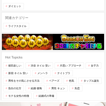
ダイエット
関連カテゴリー
ライフスタイル
Hot Topicks
彼氏欲しい
渋谷 ネイル 安い
片思い アプローチ
女子力
新宿 ネイル 安い
メンヘラ
ナイトブラ
男性をその気にさせる方法
ペアーズ
色気
タップル誕生
告白の仕方
結婚 後悔
男性 キュン
失恋
モテる女性の特徴
結婚式の準備