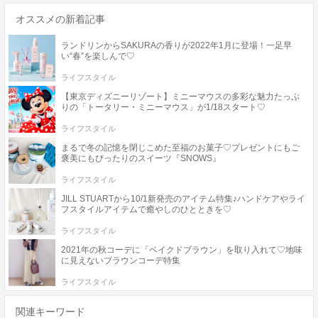
オススメの新着記事
ランドリンからSAKURAの香りが2022年1月に登場！一足早
い“春”を楽しんで♡
ライフスタイル
【東京ディズニーリゾート】ミニーマウスの多彩な魅力たっぷ
りの「トータリー・ミニーマウス」が1/18スタート♡
ライフスタイル
まるで冬の記憶を閉じこめた至福のお菓子♡プレゼントにもご
褒美にもぴったりのスイーツ『SNOWS』
ライフスタイル
JILL STUARTから10/1新発売のアイテム特集♪ハンドケアやライ
フスタイルアイテムで癒やしのひとときを♡
ライフスタイル
2021年の秋コーデに「ベイクドブラウン」を取り入れて♡地味
に見えないブラウンコーデ特集
ライフスタイル
関連キーワード