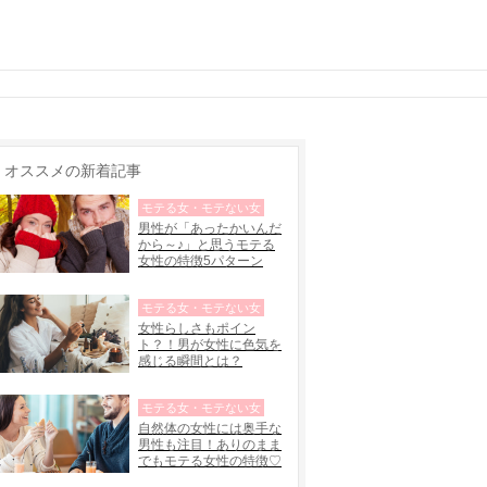
オススメの新着記事
モテる女・モテない女
男性が「あったかいんだ
から～♪」と思うモテる
女性の特徴5パターン
モテる女・モテない女
女性らしさもポイン
ト？！男が女性に色気を
感じる瞬間とは？
モテる女・モテない女
自然体の女性には奥手な
男性も注目！ありのまま
でもモテる女性の特徴♡