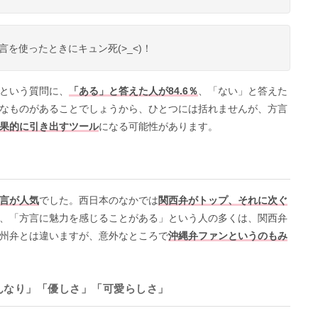
を使ったときにキュン死(>_<)！
という質問に、
「ある」と答えた人が84.6％
、「ない」と答えた
なものがあることでしょうから、ひとつには括れませんが、方言
果的に引き出すツール
になる可能性があります。
言が人気
でした。西日本のなかでは
関西弁がトップ、それに次ぐ
、「方言に魅力を感じることがある」という人の多くは、関西弁
州弁とは違いますが、意外なところで
沖縄弁ファンというのもみ
んなり」「優しさ」「可愛らしさ」