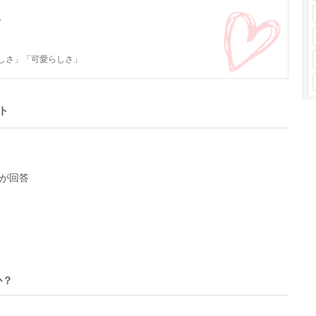
？
しさ」「可愛らしさ」
ト
2名が回答
か？