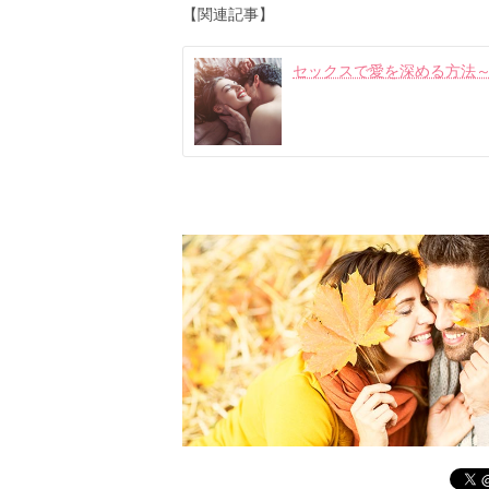
【関連記事】
セックスで愛を深める方法