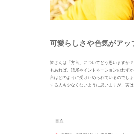
可愛らしさや色気がアッ
皆さんは「方言」についてどう思いますか？
もあれば、語尾やイントネーションのわずか
言はどのように受け止められているのでしょ
する人も少なくないように思いますが、実は
目次