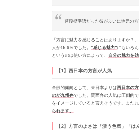
普段標準語だった彼がふいに地元の方言
「方言に魅力を感じることはありますか？」
人が15.6％でした。
“感じる魅力”
にもいろん
というのは使い方によって、
自分の魅力を効
【1】西日本の方言が人気
全般的傾向として、東日本よりは
西日本の方
のが九州弁
でした。関西弁の人気は圧倒的で
をイメージしていると言えそうです。また九
られます。
【2】方言のよさは「漂う色気」「は