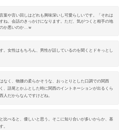
言葉や言い回しはどれも興味深いし可愛らしいです。「それは
すね。会話のきっかけになります。ただ、気がつくと相手の地
のか悪いのか…ｗ
す。女性はもちろん、男性が話しているのを聞くとドキっとし
はなく、物腰の柔らかそうな、おっとりとした口調での関西
く、語尾とかふとした時に関西のイントネーションが出るくら
西人だからなんですけどね。
と比べると、優しいと思う。そこに知り合いが多いからか、基
す。