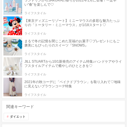
ランドリンからSAKURAの香りが2022年1月に登場！一足早
い“春”を楽しんで♡
ライフスタイル
【東京ディズニーリゾート】ミニーマウスの多彩な魅力たっぷ
りの「トータリー・ミニーマウス」が1/18スタート♡
ライフスタイル
まるで冬の記憶を閉じこめた至福のお菓子♡プレゼントにもご
褒美にもぴったりのスイーツ『SNOWS』
ライフスタイル
JILL STUARTから10/1新発売のアイテム特集♪ハンドケアやライ
フスタイルアイテムで癒やしのひとときを♡
ライフスタイル
2021年の秋コーデに「ベイクドブラウン」を取り入れて♡地味
に見えないブラウンコーデ特集
ライフスタイル
関連キーワード
ダイエット