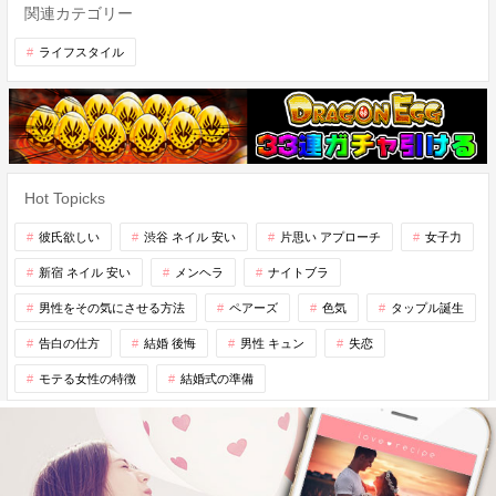
関連カテゴリー
ライフスタイル
Hot Topicks
彼氏欲しい
渋谷 ネイル 安い
片思い アプローチ
女子力
新宿 ネイル 安い
メンヘラ
ナイトブラ
男性をその気にさせる方法
ペアーズ
色気
タップル誕生
告白の仕方
結婚 後悔
男性 キュン
失恋
モテる女性の特徴
結婚式の準備