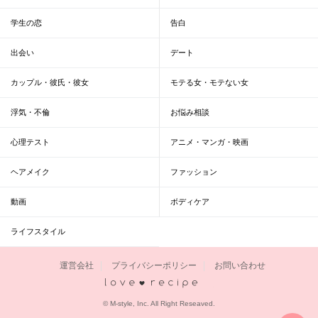
学生の恋
告白
出会い
デート
カップル・彼氏・彼女
モテる女・モテない女
浮気・不倫
お悩み相談
心理テスト
アニメ・マンガ・映画
ヘアメイク
ファッション
動画
ボディケア
ライフスタイル
運営会社
プライバシーポリシー
お問い合わせ
恋愛レシピ
© M-style, Inc. All Right Reseaved.