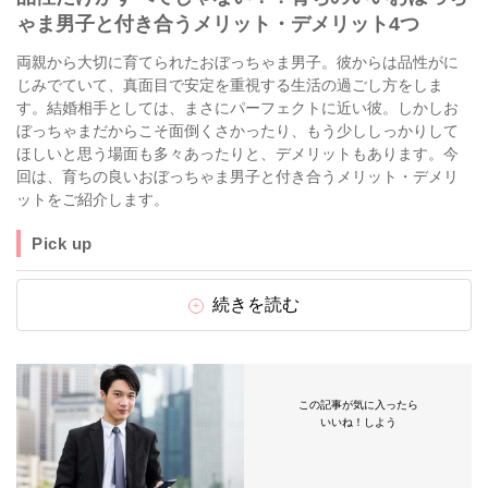
ゃま男子と付き合うメリット・デメリット4つ
両親から大切に育てられたおぼっちゃま男子。彼からは品性がに
じみでていて、真面目で安定を重視する生活の過ごし方をしま
す。結婚相手としては、まさにパーフェクトに近い彼。しかしお
ぼっちゃまだからこそ面倒くさかったり、もう少ししっかりして
ほしいと思う場面も多々あったりと、デメリットもあります。今
回は、育ちの良いおぼっちゃま男子と付き合うメリット・デメリ
ットをご紹介します。
Pick up
続きを読む
この記事が気に入ったら
いいね！しよう