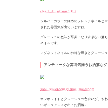
clear1313 @clear.1313
シルバーカラーの細めのフレンチネイルとマ
された雰囲気が出ていますね。
グレージュの色味が華美になりすぎない落ち
ネイルです。
マグネットネイルの独特な輝きとグレージュ
アンティークな雰囲気漂うお洒落なグ
snail_smileroom @snail_smileroom
オフホワイトとグレージュの色合いが、やわ
いがニュアンスが出てお洒落♪