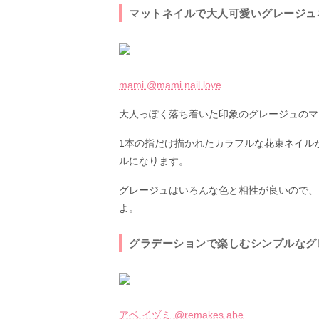
​​マットネイルで大人可愛いグレージ
mami @mami.nail.love
大人っぽく落ち着いた印象のグレージュのマ
1本の指だけ描かれたカラフルな花束ネイル
ルになります。
グレージュはいろんな色と相性が良いので、
よ。
グラデーションで楽しむシンプルなグ
アベ イヅミ @remakes.abe