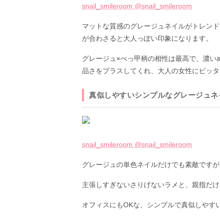
snail_smileroom @snail_smileroom
マットな質感のグレージュネイルがトレンド
が合わさると大人っぽい印象になります。
グレージュ×べっ甲柄の相性は最高で、濃い
品さをプラスしてくれ、大人の女性にピッタ
真似しやすいシンプルなグレージュネ
snail_smileroom @snail_smileroom
グレージュの単色ネイルだけでも素敵ですが
主張しすぎないさりげないラメと、親指だけ
オフィスにもOKな、シンプルで真似しやす