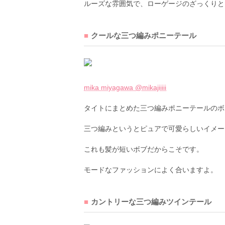
ルーズな雰囲気で、ローゲージのざっくりと
クールな三つ編みポニーテール
mika miyagawa @mikajiiiii
タイトにまとめた三つ編みポニーテールのボ
三つ編みというとピュアで可愛らしいイメー
これも髪が短いボブだからこそです。
モードなファッションによく合いますよ。
カントリーな三つ編みツインテール