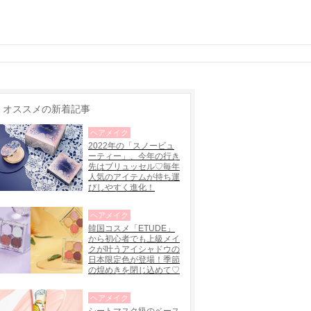
オススメの新着記事
ヘアメイク
2022年の「スノービュ
ーティー」、今年の行き
先はブリュッセル♡毎年
人気のアイテムが持ち運
びしやすく進化！
ヘアメイク
韓国コスメ「ETUDE」
から初心者でも上級メイ
クが叶うアイシャドウの
日本限定色が登場！季節
の煌めきを閉じ込めて♡
ヘアメイク