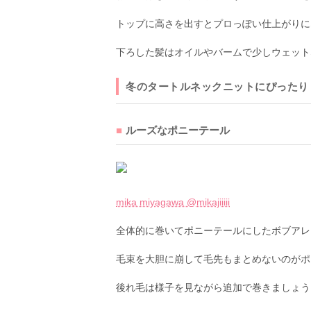
トップに高さを出すとプロっぽい仕上がりに
下ろした髪はオイルやバームで少しウェット
冬のタートルネックニットにぴったり
ルーズなポニーテール
mika miyagawa @mikajiiiii
全体的に巻いてポニーテールにしたボブアレ
毛束を大胆に崩して毛先もまとめないのがポ
後れ毛は様子を見ながら追加で巻きましょう