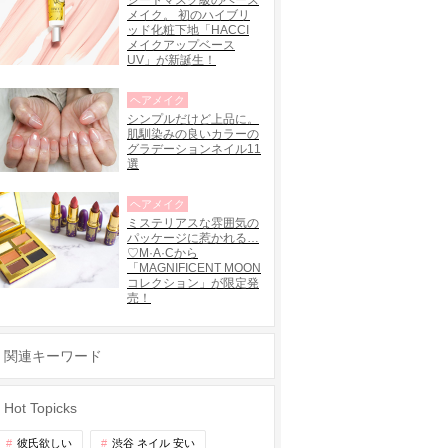
シートマスク級のベース
メイク。 初のハイブリ
ッド化粧下地「HACCI
メイクアップベース
UV」が新誕生！
ヘアメイク
シンプルだけど上品に。
肌馴染みの良いカラーの
グラデーションネイル11
選
ヘアメイク
ミステリアスな雰囲気の
パッケージに惹かれる…
♡M·A·Cから
「MAGNIFICENT MOON
コレクション」が限定発
売！
関連キーワード
Hot Topicks
彼氏欲しい
渋谷 ネイル 安い