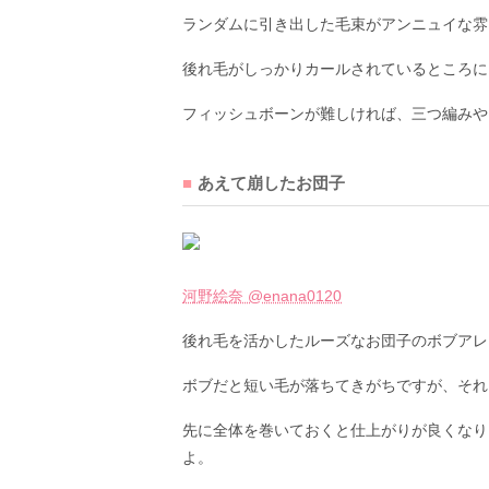
ランダムに引き出した毛束がアンニュイな雰
後れ毛がしっかりカールされているところに
フィッシュボーンが難しければ、三つ編みや
あえて崩したお団子
河野絵奈 @enana0120
後れ毛を活かしたルーズなお団子のボブアレ
ボブだと短い毛が落ちてきがちですが、それ
先に全体を巻いておくと仕上がりが良くなり
よ。