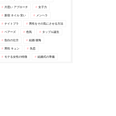
片思い アプローチ
女子力
新宿 ネイル 安い
メンヘラ
ナイトブラ
男性をその気にさせる方法
ペアーズ
色気
タップル誕生
告白の仕方
結婚 後悔
男性 キュン
失恋
モテる女性の特徴
結婚式の準備