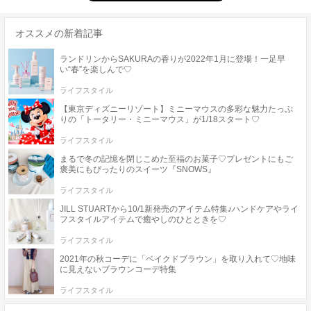
オススメの新着記事
ランドリンからSAKURAの香りが2022年1月に登場！一足早
い“春”を楽しんで♡
ライフスタイル
【東京ディズニーリゾート】ミニーマウスの多彩な魅力たっぷ
りの「トータリー・ミニーマウス」が1/18スタート♡
ライフスタイル
まるで冬の記憶を閉じこめた至福のお菓子♡プレゼントにもご
褒美にもぴったりのスイーツ『SNOWS』
ライフスタイル
JILL STUARTから10/1新発売のアイテム特集♪ハンドケアやライ
フスタイルアイテムで癒やしのひとときを♡
ライフスタイル
2021年の秋コーデに「ベイクドブラウン」を取り入れて♡地味
に見えないブラウンコーデ特集
ライフスタイル