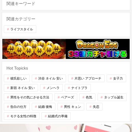
関連キーワード
関連カテゴリー
ライフスタイル
Hot Topicks
彼氏欲しい
渋谷 ネイル 安い
片思い アプローチ
女子力
新宿 ネイル 安い
メンヘラ
ナイトブラ
男性をその気にさせる方法
ペアーズ
色気
タップル誕生
告白の仕方
結婚 後悔
男性 キュン
失恋
モテる女性の特徴
結婚式の準備