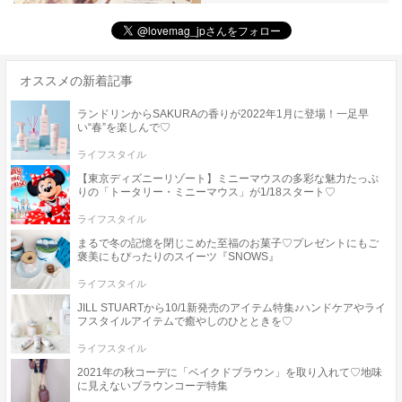
オススメの新着記事
ランドリンからSAKURAの香りが2022年1月に登場！一足早
い“春”を楽しんで♡
ライフスタイル
【東京ディズニーリゾート】ミニーマウスの多彩な魅力たっぷ
りの「トータリー・ミニーマウス」が1/18スタート♡
ライフスタイル
まるで冬の記憶を閉じこめた至福のお菓子♡プレゼントにもご
褒美にもぴったりのスイーツ『SNOWS』
ライフスタイル
JILL STUARTから10/1新発売のアイテム特集♪ハンドケアやライ
フスタイルアイテムで癒やしのひとときを♡
ライフスタイル
2021年の秋コーデに「ベイクドブラウン」を取り入れて♡地味
に見えないブラウンコーデ特集