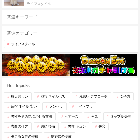
ライフスタイル
関連キーワード
関連カテゴリー
ライフスタイル
Hot Topicks
彼氏欲しい
渋谷 ネイル 安い
片思い アプローチ
女子力
新宿 ネイル 安い
メンヘラ
ナイトブラ
男性をその気にさせる方法
ペアーズ
色気
タップル誕生
告白の仕方
結婚 後悔
男性 キュン
失恋
モテる女性の特徴
結婚式の準備