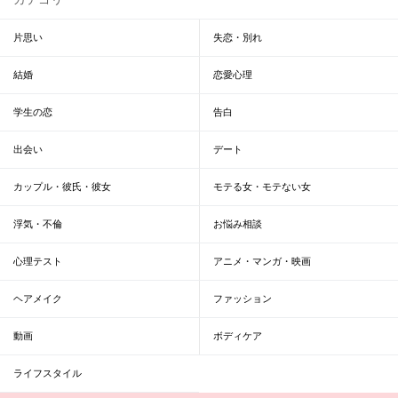
片思い
失恋・別れ
結婚
恋愛心理
学生の恋
告白
出会い
デート
カップル・彼氏・彼女
モテる女・モテない女
浮気・不倫
お悩み相談
心理テスト
アニメ・マンガ・映画
ヘアメイク
ファッション
動画
ボディケア
ライフスタイル