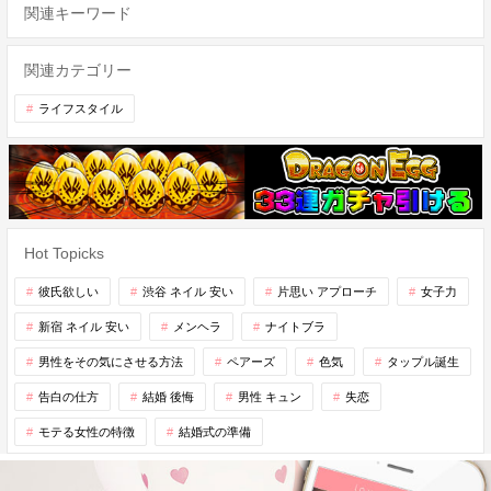
関連キーワード
関連カテゴリー
ライフスタイル
Hot Topicks
彼氏欲しい
渋谷 ネイル 安い
片思い アプローチ
女子力
新宿 ネイル 安い
メンヘラ
ナイトブラ
男性をその気にさせる方法
ペアーズ
色気
タップル誕生
告白の仕方
結婚 後悔
男性 キュン
失恋
モテる女性の特徴
結婚式の準備