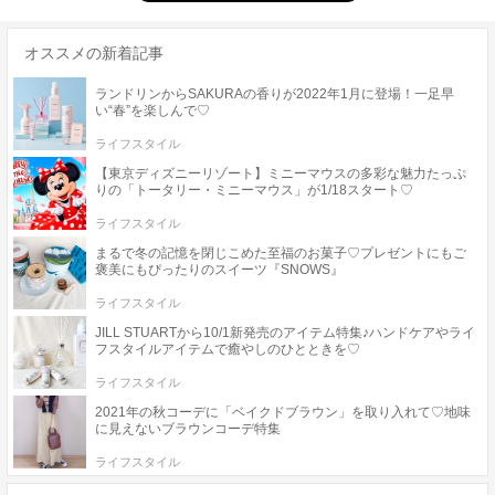
オススメの新着記事
ランドリンからSAKURAの香りが2022年1月に登場！一足早
い“春”を楽しんで♡
ライフスタイル
【東京ディズニーリゾート】ミニーマウスの多彩な魅力たっぷ
りの「トータリー・ミニーマウス」が1/18スタート♡
ライフスタイル
まるで冬の記憶を閉じこめた至福のお菓子♡プレゼントにもご
褒美にもぴったりのスイーツ『SNOWS』
ライフスタイル
JILL STUARTから10/1新発売のアイテム特集♪ハンドケアやライ
フスタイルアイテムで癒やしのひとときを♡
ライフスタイル
2021年の秋コーデに「ベイクドブラウン」を取り入れて♡地味
に見えないブラウンコーデ特集
ライフスタイル