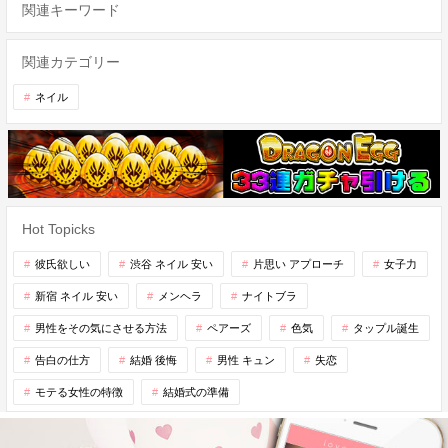
関連キーワード
関連カテゴリー
ネイル
Hot Topicks
彼氏欲しい
渋谷 ネイル 安い
片思い アプローチ
女子力
新宿 ネイル 安い
メンヘラ
ナイトブラ
男性をその気にさせる方法
ペアーズ
色気
タップル誕生
告白の仕方
結婚 後悔
男性 キュン
失恋
モテる女性の特徴
結婚式の準備