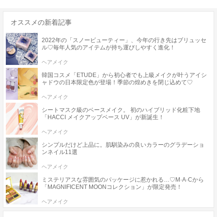
オススメの新着記事
2022年の「スノービューティー」、今年の行き先はブリュッセ
ル♡毎年人気のアイテムが持ち運びしやすく進化！
ヘアメイク
韓国コスメ「ETUDE」から初心者でも上級メイクが叶うアイシ
ャドウの日本限定色が登場！季節の煌めきを閉じ込めて♡
ヘアメイク
シートマスク級のベースメイク。 初のハイブリッド化粧下地
「HACCI メイクアップベース UV」が新誕生！
ヘアメイク
シンプルだけど上品に。肌馴染みの良いカラーのグラデーショ
ンネイル11選
ヘアメイク
ミステリアスな雰囲気のパッケージに惹かれる…♡M·A·Cから
「MAGNIFICENT MOONコレクション」が限定発売！
ヘアメイク