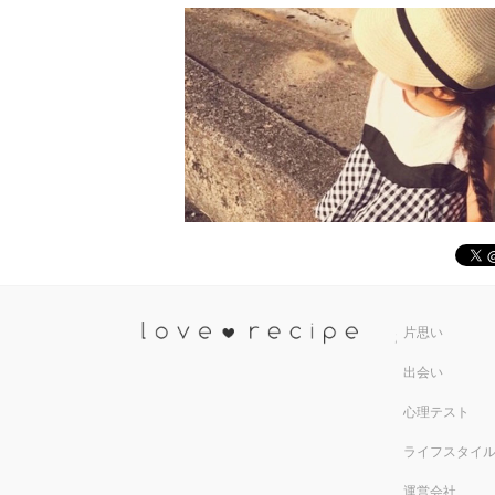
恋愛レシ
片思い
出会い
心理テスト
ライフスタイ
運営会社