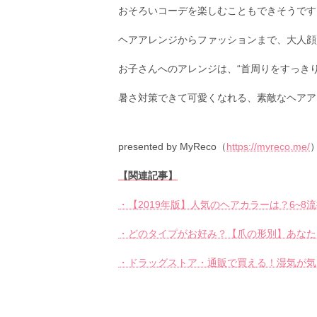
おそろいコーデを楽しむこともできそうです
ヘアアレンジからファッションまで、大人顔
お子さんへのアレンジは、“首周りをすっき
暑さ対策できて可愛くなれる、素敵なヘアア
presented by MyReco（
https://myreco.me/
【関連記事】
・【2019年版】人気のヘアカラーは？6~
・どのタイプがお好み？【爪の形別】あなた
・ドラッグストア・通販で買える！湿気が気