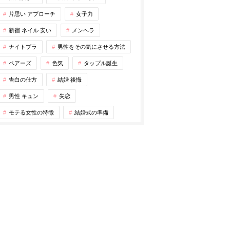
片思い アプローチ
女子力
新宿 ネイル 安い
メンヘラ
ナイトブラ
男性をその気にさせる方法
ペアーズ
色気
タップル誕生
告白の仕方
結婚 後悔
男性 キュン
失恋
モテる女性の特徴
結婚式の準備