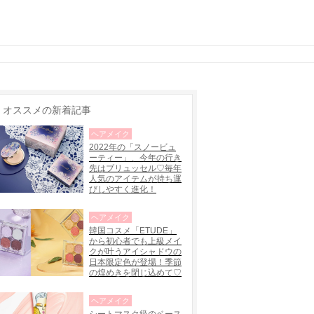
オススメの新着記事
ヘアメイク
2022年の「スノービュ
ーティー」、今年の行き
先はブリュッセル♡毎年
人気のアイテムが持ち運
びしやすく進化！
ヘアメイク
韓国コスメ「ETUDE」
から初心者でも上級メイ
クが叶うアイシャドウの
日本限定色が登場！季節
の煌めきを閉じ込めて♡
ヘアメイク