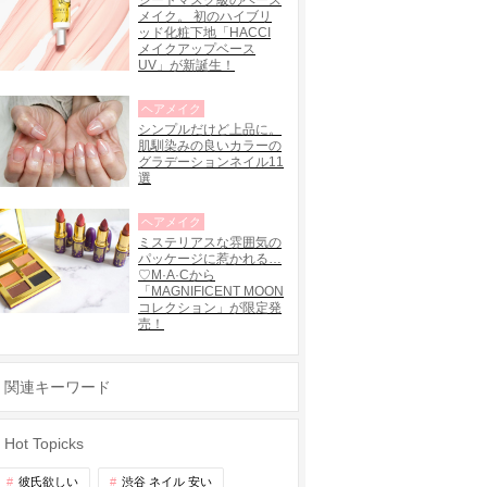
シートマスク級のベース
メイク。 初のハイブリ
ッド化粧下地「HACCI
メイクアップベース
UV」が新誕生！
ヘアメイク
シンプルだけど上品に。
肌馴染みの良いカラーの
グラデーションネイル11
選
ヘアメイク
ミステリアスな雰囲気の
パッケージに惹かれる…
♡M·A·Cから
「MAGNIFICENT MOON
コレクション」が限定発
売！
関連キーワード
Hot Topicks
彼氏欲しい
渋谷 ネイル 安い