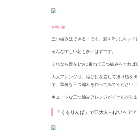
wear.jp
三つ編みはできる！でも、髪を2つにキレイ
そんな忙しい朝も多いはずです。
それなら髪を1つに束ねて三つ編みをすればO
大人アレンジは、結び目を崩して抜け感を出
で、華奢な三つ編みを作ってみてください♡
キュートな三つ編みアレンジができあがりま
「くるりんぱ」で♡大人っぽいヘアア