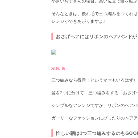
小さいお子さんの場合、高い位置で髪を結ぶ
そんなときは、後れ毛で三つ編みをつくれば
レンジができあがりますよ♪
おさげヘアにはリボンのヘアバンドが
wear.jp
三つ編みなら得意！というママもいるはず♪
髪を2つに分けて、三つ編みをする「おさげ
シンプルなアレンジですが、リボンのヘアバ
ガーリーなファッションにぴったりのヘアア
忙しい朝は1つ三つ編みするのもGOO