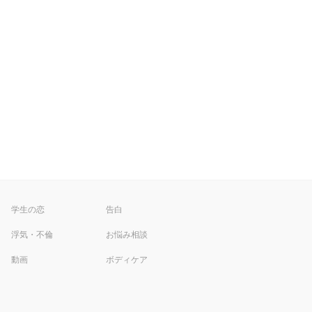
学生の恋
告白
浮気・不倫
お悩み相談
動画
ボディケア