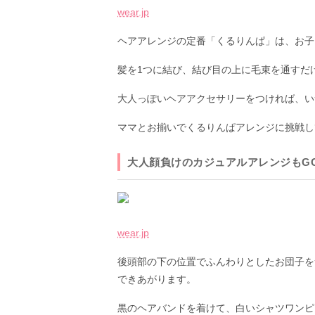
wear.jp
ヘアアレンジの定番「くるりんぱ」は、お子
髪を1つに結び、結び目の上に毛束を通すだ
大人っぽいヘアアクセサリーをつければ、い
ママとお揃いでくるりんぱアレンジに挑戦し
大人顔負けのカジュアルアレンジもG
wear.jp
後頭部の下の位置でふんわりとしたお団子を
できあがります。
黒のヘアバンドを着けて、白いシャツワンピ