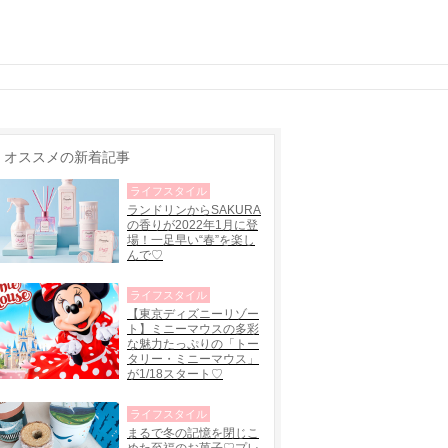
オススメの新着記事
ライフスタイル
ランドリンからSAKURA
の香りが2022年1月に登
場！一足早い“春”を楽し
んで♡
ライフスタイル
【東京ディズニーリゾー
ト】ミニーマウスの多彩
な魅力たっぷりの「トー
タリー・ミニーマウス」
が1/18スタート♡
ライフスタイル
まるで冬の記憶を閉じこ