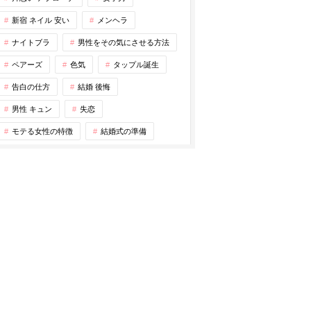
新宿 ネイル 安い
メンヘラ
ナイトブラ
男性をその気にさせる方法
ペアーズ
色気
タップル誕生
告白の仕方
結婚 後悔
男性 キュン
失恋
モテる女性の特徴
結婚式の準備