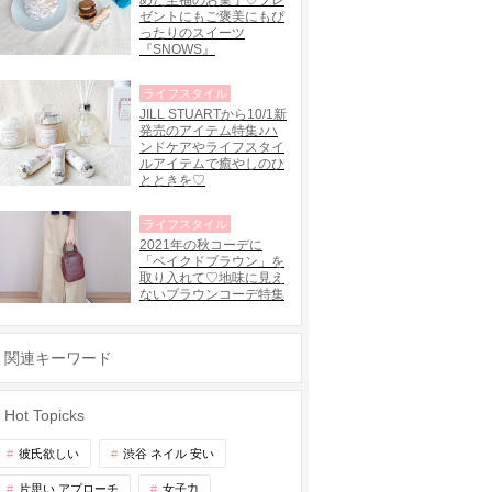
めた至福のお菓子♡プレ
ゼントにもご褒美にもぴ
ったりのスイーツ
『SNOWS』
ライフスタイル
JILL STUARTから10/1新
発売のアイテム特集♪ハ
ンドケアやライフスタイ
ルアイテムで癒やしのひ
とときを♡
ライフスタイル
2021年の秋コーデに
「ベイクドブラウン」を
取り入れて♡地味に見え
ないブラウンコーデ特集
関連キーワード
Hot Topicks
彼氏欲しい
渋谷 ネイル 安い
片思い アプローチ
女子力