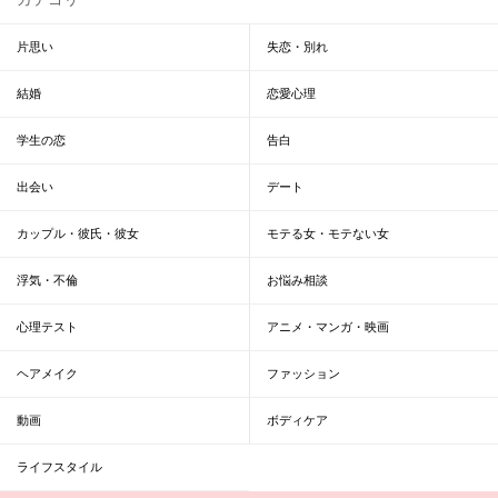
片思い
失恋・別れ
結婚
恋愛心理
学生の恋
告白
出会い
デート
カップル・彼氏・彼女
モテる女・モテない女
浮気・不倫
お悩み相談
心理テスト
アニメ・マンガ・映画
ヘアメイク
ファッション
動画
ボディケア
ライフスタイル