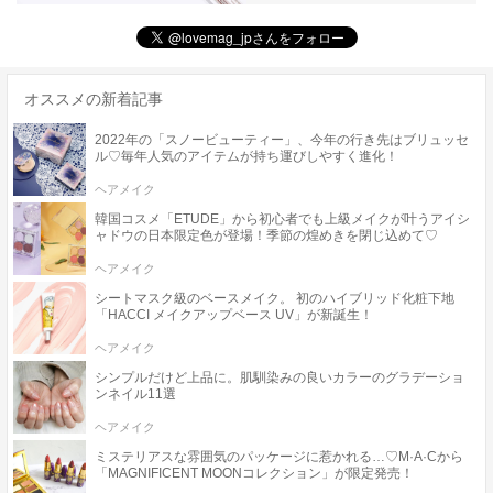
オススメの新着記事
2022年の「スノービューティー」、今年の行き先はブリュッセ
ル♡毎年人気のアイテムが持ち運びしやすく進化！
ヘアメイク
韓国コスメ「ETUDE」から初心者でも上級メイクが叶うアイシ
ャドウの日本限定色が登場！季節の煌めきを閉じ込めて♡
ヘアメイク
シートマスク級のベースメイク。 初のハイブリッド化粧下地
「HACCI メイクアップベース UV」が新誕生！
ヘアメイク
シンプルだけど上品に。肌馴染みの良いカラーのグラデーショ
ンネイル11選
ヘアメイク
ミステリアスな雰囲気のパッケージに惹かれる…♡M·A·Cから
「MAGNIFICENT MOONコレクション」が限定発売！