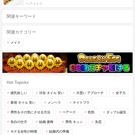
ヘアメイク
関連キーワード
関連カテゴリー
メイク
Hot Topicks
彼氏欲しい
渋谷 ネイル 安い
片思い アプローチ
女子力
新宿 ネイル 安い
メンヘラ
ナイトブラ
男性をその気にさせる方法
ペアーズ
色気
タップル誕生
告白の仕方
結婚 後悔
男性 キュン
失恋
モテる女性の特徴
結婚式の準備