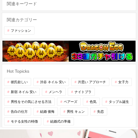
関連キーワード
関連カテゴリー
ファッション
Hot Topicks
彼氏欲しい
渋谷 ネイル 安い
片思い アプローチ
女子力
新宿 ネイル 安い
メンヘラ
ナイトブラ
男性をその気にさせる方法
ペアーズ
色気
タップル誕生
告白の仕方
結婚 後悔
男性 キュン
失恋
モテる女性の特徴
結婚式の準備