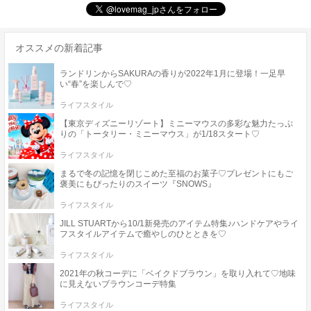
オススメの新着記事
ランドリンからSAKURAの香りが2022年1月に登場！一足早
い“春”を楽しんで♡
ライフスタイル
【東京ディズニーリゾート】ミニーマウスの多彩な魅力たっぷ
りの「トータリー・ミニーマウス」が1/18スタート♡
ライフスタイル
まるで冬の記憶を閉じこめた至福のお菓子♡プレゼントにもご
褒美にもぴったりのスイーツ『SNOWS』
ライフスタイル
JILL STUARTから10/1新発売のアイテム特集♪ハンドケアやライ
フスタイルアイテムで癒やしのひとときを♡
ライフスタイル
2021年の秋コーデに「ベイクドブラウン」を取り入れて♡地味
に見えないブラウンコーデ特集
ライフスタイル