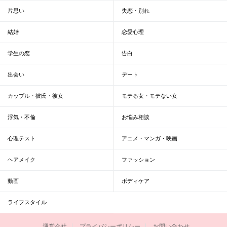
片思い
失恋・別れ
結婚
恋愛心理
学生の恋
告白
出会い
デート
カップル・彼氏・彼女
モテる女・モテない女
浮気・不倫
お悩み相談
心理テスト
アニメ・マンガ・映画
ヘアメイク
ファッション
動画
ボディケア
ライフスタイル
運営会社
プライバシーポリシー
お問い合わせ