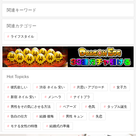
関連キーワード
関連カテゴリー
ライフスタイル
Hot Topicks
彼氏欲しい
渋谷 ネイル 安い
片思い アプローチ
女子力
新宿 ネイル 安い
メンヘラ
ナイトブラ
男性をその気にさせる方法
ペアーズ
色気
タップル誕生
告白の仕方
結婚 後悔
男性 キュン
失恋
モテる女性の特徴
結婚式の準備