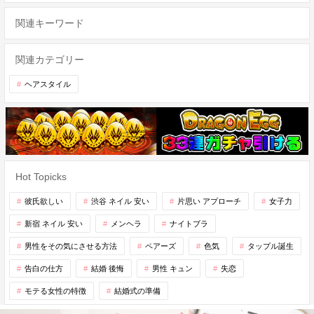
関連キーワード
関連カテゴリー
ヘアスタイル
Hot Topicks
彼氏欲しい
渋谷 ネイル 安い
片思い アプローチ
女子力
新宿 ネイル 安い
メンヘラ
ナイトブラ
男性をその気にさせる方法
ペアーズ
色気
タップル誕生
告白の仕方
結婚 後悔
男性 キュン
失恋
モテる女性の特徴
結婚式の準備