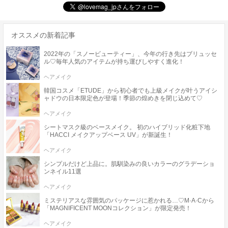
オススメの新着記事
2022年の「スノービューティー」、今年の行き先はブリュッセ
ル♡毎年人気のアイテムが持ち運びしやすく進化！
ヘアメイク
韓国コスメ「ETUDE」から初心者でも上級メイクが叶うアイシ
ャドウの日本限定色が登場！季節の煌めきを閉じ込めて♡
ヘアメイク
シートマスク級のベースメイク。 初のハイブリッド化粧下地
「HACCI メイクアップベース UV」が新誕生！
ヘアメイク
シンプルだけど上品に。肌馴染みの良いカラーのグラデーショ
ンネイル11選
ヘアメイク
ミステリアスな雰囲気のパッケージに惹かれる…♡M·A·Cから
「MAGNIFICENT MOONコレクション」が限定発売！
ヘアメイク