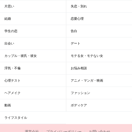
片思い
失恋・別れ
結婚
恋愛心理
学生の恋
告白
出会い
デート
カップル・彼氏・彼女
モテる女・モテない女
浮気・不倫
お悩み相談
心理テスト
アニメ・マンガ・映画
ヘアメイク
ファッション
動画
ボディケア
ライフスタイル
運営会社
プライバシーポリシー
お問い合わせ