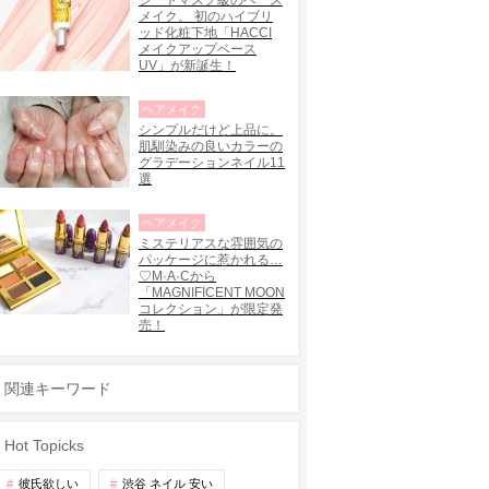
シートマスク級のベース
メイク。 初のハイブリ
ッド化粧下地「HACCI
メイクアップベース
UV」が新誕生！
ヘアメイク
シンプルだけど上品に。
肌馴染みの良いカラーの
グラデーションネイル11
選
ヘアメイク
ミステリアスな雰囲気の
パッケージに惹かれる…
♡M·A·Cから
「MAGNIFICENT MOON
コレクション」が限定発
売！
関連キーワード
Hot Topicks
彼氏欲しい
渋谷 ネイル 安い