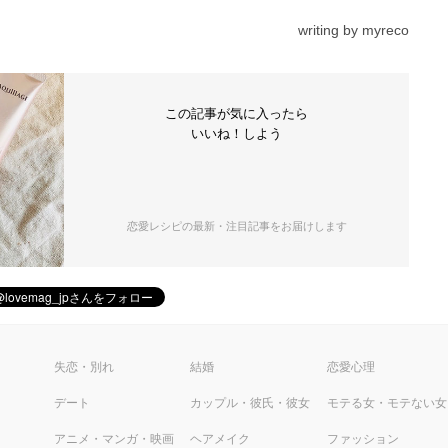
writing by myreco
この記事が気に入ったら
いいね！しよう
恋愛レシピの最新・注目記事をお届けします
ピ
失恋・別れ
結婚
恋愛心理
デート
カップル・彼氏・彼女
モテる女・モテない女
アニメ・マンガ・映画
ヘアメイク
ファッション