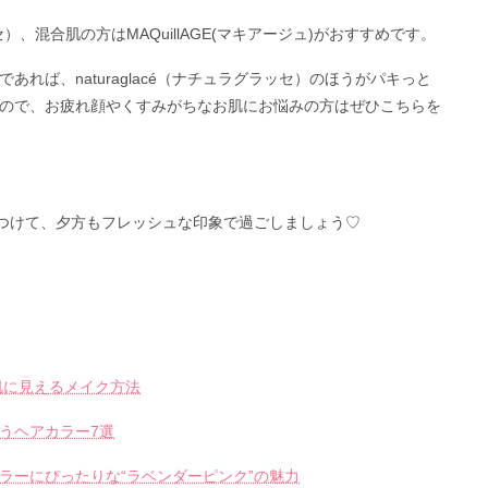
ッセ）、混合肌の方はMAQuillAGE(マキアージュ)がおすすめです。
れば、naturaglacé（ナチュラグラッセ）のほうがパキっと
ので、お疲れ顔やくすみがちなお肌にお悩みの方はぜひこちらを
見つけて、夕方もフレッシュな印象で過ごしましょう♡
）
肌に見えるメイク方法
うヘアカラー7選
ラーにぴったりな“ラベンダーピンク”の魅力