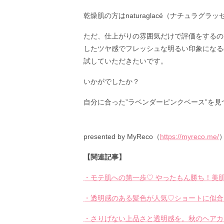
乾燥肌の方はnaturaglacé（ナチュラグラ
ただ、仕上がりの雰囲気だけで評価をするのであ
したツヤ感でフレッシュな明るい印象になる
試していただきたいです。
いかがでしたか？
自分に合った”ラベンダーピンクベース”を
presented by MyReco（
https://myreco.me/
【関連記事】
・モテ肌への第一歩♡ やったもん勝ち！美
・透明感のある髪色が人気♡ショートに似合
・さりげない上品さと透明感を。秋のヘアカ