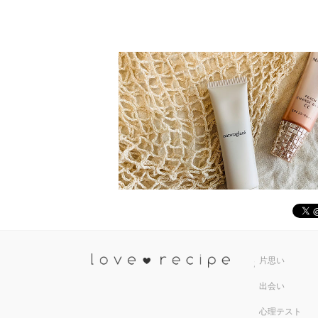
恋愛レシ
片思い
出会い
心理テスト