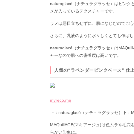
naturaglacé（ナチュラグラッセ）は
メが入っているテクスチャーです。
ラメは悪目立ちせずに、肌になじむのでご心
さらに、乳液のように水々しくとても伸ばし
naturaglacé（ナチュラグラッセ）はMA
ャーなので肌への密着度は高いです。
人気の“ラベンダーピンクベース” 仕
myreco.me
上：naturaglacé（ナチュラグラッセ）下：M
MAQuillAGE(マキアージュ)は色ムラ
らかい印象に。