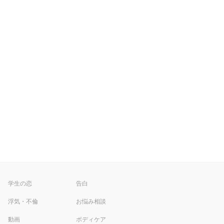
学生の恋
告白
浮気・不倫
お悩み相談
動画
ボディケア