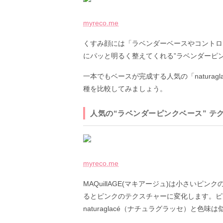
myreco.me
くすみ顔には「ラベンダーベースやコントロ
にパッと明るく整えてくれる”ラベンダーピ
一本でもベースが完成する人気の「naturagl
種を比較してみましょう。
人気の“ラベンダーピンクベース” テ
myreco.me
MAQuillAGE(マキアージュ)は小さい
るとピンクのテクスチャーに変化します。ピ
naturaglacé（ナチュラグラッセ）と色味