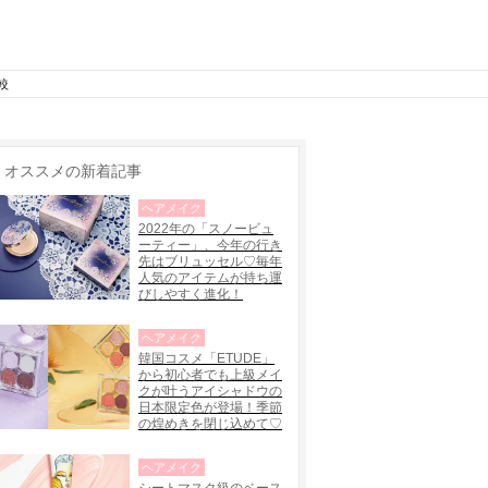
較
オススメの新着記事
ヘアメイク
2022年の「スノービュ
ーティー」、今年の行き
先はブリュッセル♡毎年
人気のアイテムが持ち運
びしやすく進化！
ヘアメイク
韓国コスメ「ETUDE」
から初心者でも上級メイ
クが叶うアイシャドウの
日本限定色が登場！季節
の煌めきを閉じ込めて♡
ヘアメイク