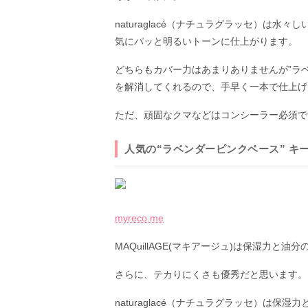
naturaglacé（ナチュラグラッセ）は
気にパッと明るいトーンに仕上がります。
どちらもカバー力はあまりありませんが”ラ
を解消してくれるので、手早く一本で仕上げ
ただ、頑固なクマなどはコンシーラー必須で
人気の“ラベンダーピンクベース” キ
myreco.me
MAQuillAGE(マキアージュ)は保湿力
さらに、テカりにくさも優秀だと思います。
naturaglacé（ナチュラグラッセ）は