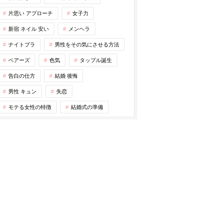
片思い アプローチ
女子力
新宿 ネイル 安い
メンヘラ
ナイトブラ
男性をその気にさせる方法
ペアーズ
色気
タップル誕生
告白の仕方
結婚 後悔
男性 キュン
失恋
モテる女性の特徴
結婚式の準備