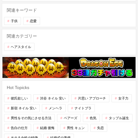
関連キーワード
子供
恋愛
関連カテゴリー
ヘアスタイル
Hot Topicks
彼氏欲しい
渋谷 ネイル 安い
片思い アプローチ
女子力
新宿 ネイル 安い
メンヘラ
ナイトブラ
男性をその気にさせる方法
ペアーズ
色気
タップル誕生
告白の仕方
結婚 後悔
男性 キュン
失恋
モテる女性の特徴
結婚式の準備