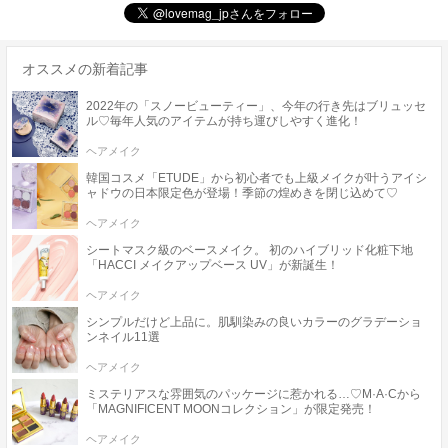
オススメの新着記事
2022年の「スノービューティー」、今年の行き先はブリュッセ
ル♡毎年人気のアイテムが持ち運びしやすく進化！
ヘアメイク
韓国コスメ「ETUDE」から初心者でも上級メイクが叶うアイシ
ャドウの日本限定色が登場！季節の煌めきを閉じ込めて♡
ヘアメイク
シートマスク級のベースメイク。 初のハイブリッド化粧下地
「HACCI メイクアップベース UV」が新誕生！
ヘアメイク
シンプルだけど上品に。肌馴染みの良いカラーのグラデーショ
ンネイル11選
ヘアメイク
ミステリアスな雰囲気のパッケージに惹かれる…♡M·A·Cから
「MAGNIFICENT MOONコレクション」が限定発売！
ヘアメイク