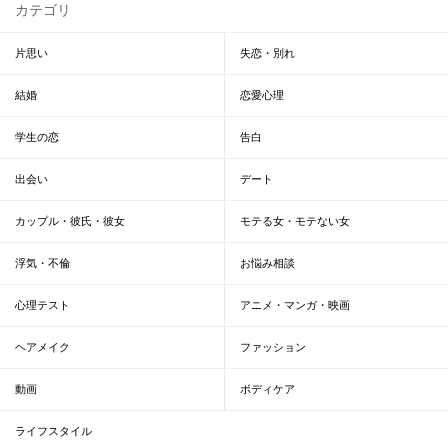
カテゴリ
片思い
失恋・別れ
結婚
恋愛心理
学生の恋
告白
出会い
デート
カップル・彼氏・彼女
モテる女・モテない女
浮気・不倫
お悩み相談
心理テスト
アニメ・マンガ・映画
ヘアメイク
ファッション
動画
ボディケア
ライフスタイル