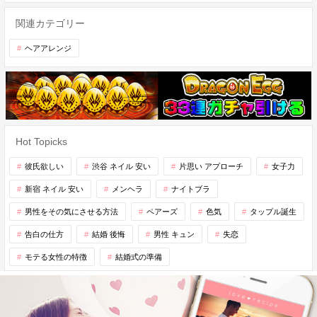
関連カテゴリー
ヘアアレンジ
Hot Topicks
彼氏欲しい
渋谷 ネイル 安い
片思い アプローチ
女子力
新宿 ネイル 安い
メンヘラ
ナイトブラ
男性をその気にさせる方法
ペアーズ
色気
タップル誕生
告白の仕方
結婚 後悔
男性 キュン
失恋
モテる女性の特徴
結婚式の準備