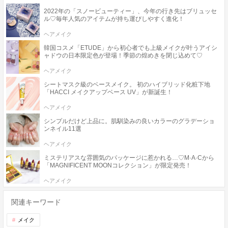
2022年の「スノービューティー」、今年の行き先はブリュッセ
ル♡毎年人気のアイテムが持ち運びしやすく進化！
ヘアメイク
韓国コスメ「ETUDE」から初心者でも上級メイクが叶うアイシ
ャドウの日本限定色が登場！季節の煌めきを閉じ込めて♡
ヘアメイク
シートマスク級のベースメイク。 初のハイブリッド化粧下地
「HACCI メイクアップベース UV」が新誕生！
ヘアメイク
シンプルだけど上品に。肌馴染みの良いカラーのグラデーショ
ンネイル11選
ヘアメイク
ミステリアスな雰囲気のパッケージに惹かれる…♡M·A·Cから
「MAGNIFICENT MOONコレクション」が限定発売！
ヘアメイク
関連キーワード
メイク