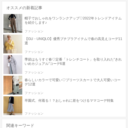
オススメの新着記事
帽子でおしゃれをワンランクアップ♡2022年トレンドアイテム
を紹介します♪
ファッション
【GU・UNIQLO】優秀プチプラアイテムで春の高見えコーデ11
選
ファッション
季節はもうすぐ春♡定番「トレンチコート」を取り入れた“きれ
いめカジュアル”コーデ6選
ファッション
春らしいカラーで可愛い♡プリーツスカートで大人可愛いコー
デ12選
ファッション
卒園式、何着る！？おしゃれに差をつけるママコーデ特集
ファッション
関連キーワード