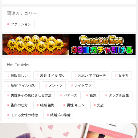
関連カテゴリー
ファッション
Hot Topicks
彼氏欲しい
渋谷 ネイル 安い
片思い アプローチ
女子力
新宿 ネイル 安い
メンヘラ
ナイトブラ
男性をその気にさせる方法
ペアーズ
色気
タップル誕生
告白の仕方
結婚 後悔
男性 キュン
失恋
モテる女性の特徴
結婚式の準備