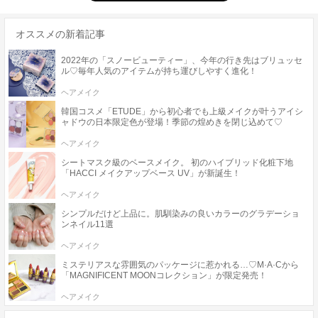
オススメの新着記事
2022年の「スノービューティー」、今年の行き先はブリュッセ
ル♡毎年人気のアイテムが持ち運びしやすく進化！
ヘアメイク
韓国コスメ「ETUDE」から初心者でも上級メイクが叶うアイシ
ャドウの日本限定色が登場！季節の煌めきを閉じ込めて♡
ヘアメイク
シートマスク級のベースメイク。 初のハイブリッド化粧下地
「HACCI メイクアップベース UV」が新誕生！
ヘアメイク
シンプルだけど上品に。肌馴染みの良いカラーのグラデーショ
ンネイル11選
ヘアメイク
ミステリアスな雰囲気のパッケージに惹かれる…♡M·A·Cから
「MAGNIFICENT MOONコレクション」が限定発売！
ヘアメイク