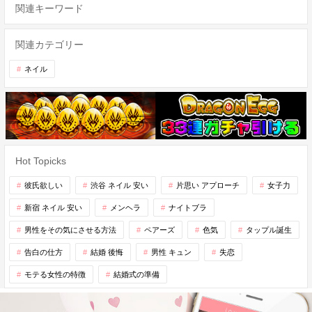
関連キーワード
関連カテゴリー
ネイル
Hot Topicks
彼氏欲しい
渋谷 ネイル 安い
片思い アプローチ
女子力
新宿 ネイル 安い
メンヘラ
ナイトブラ
男性をその気にさせる方法
ペアーズ
色気
タップル誕生
告白の仕方
結婚 後悔
男性 キュン
失恋
モテる女性の特徴
結婚式の準備