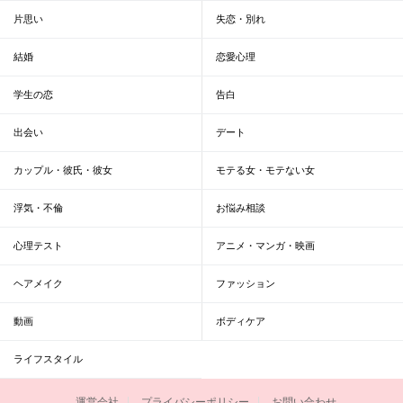
片思い
失恋・別れ
結婚
恋愛心理
学生の恋
告白
出会い
デート
カップル・彼氏・彼女
モテる女・モテない女
浮気・不倫
お悩み相談
心理テスト
アニメ・マンガ・映画
ヘアメイク
ファッション
動画
ボディケア
ライフスタイル
運営会社
プライバシーポリシー
お問い合わせ