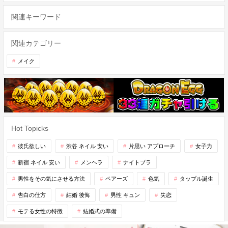
関連キーワード
関連カテゴリー
メイク
Hot Topicks
彼氏欲しい
渋谷 ネイル 安い
片思い アプローチ
女子力
新宿 ネイル 安い
メンヘラ
ナイトブラ
男性をその気にさせる方法
ペアーズ
色気
タップル誕生
告白の仕方
結婚 後悔
男性 キュン
失恋
モテる女性の特徴
結婚式の準備