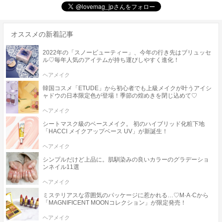
オススメの新着記事
2022年の「スノービューティー」、今年の行き先はブリュッセ
ル♡毎年人気のアイテムが持ち運びしやすく進化！
ヘアメイク
韓国コスメ「ETUDE」から初心者でも上級メイクが叶うアイシ
ャドウの日本限定色が登場！季節の煌めきを閉じ込めて♡
ヘアメイク
シートマスク級のベースメイク。 初のハイブリッド化粧下地
「HACCI メイクアップベース UV」が新誕生！
ヘアメイク
シンプルだけど上品に。肌馴染みの良いカラーのグラデーショ
ンネイル11選
ヘアメイク
ミステリアスな雰囲気のパッケージに惹かれる…♡M·A·Cから
「MAGNIFICENT MOONコレクション」が限定発売！
ヘアメイク