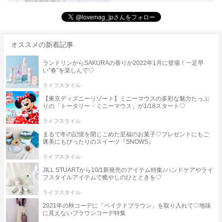
オススメの新着記事
ランドリンからSAKURAの香りが2022年1月に登場！一足早
い“春”を楽しんで♡
ライフスタイル
【東京ディズニーリゾート】ミニーマウスの多彩な魅力たっぷ
りの「トータリー・ミニーマウス」が1/18スタート♡
ライフスタイル
まるで冬の記憶を閉じこめた至福のお菓子♡プレゼントにもご
褒美にもぴったりのスイーツ『SNOWS』
ライフスタイル
JILL STUARTから10/1新発売のアイテム特集♪ハンドケアやライ
フスタイルアイテムで癒やしのひとときを♡
ライフスタイル
2021年の秋コーデに「ベイクドブラウン」を取り入れて♡地味
に見えないブラウンコーデ特集