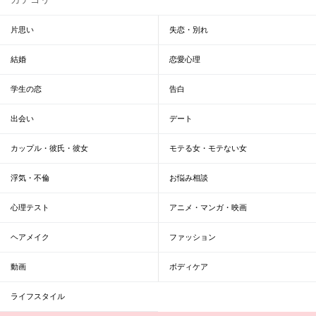
片思い
失恋・別れ
結婚
恋愛心理
学生の恋
告白
出会い
デート
カップル・彼氏・彼女
モテる女・モテない女
浮気・不倫
お悩み相談
心理テスト
アニメ・マンガ・映画
ヘアメイク
ファッション
動画
ボディケア
ライフスタイル