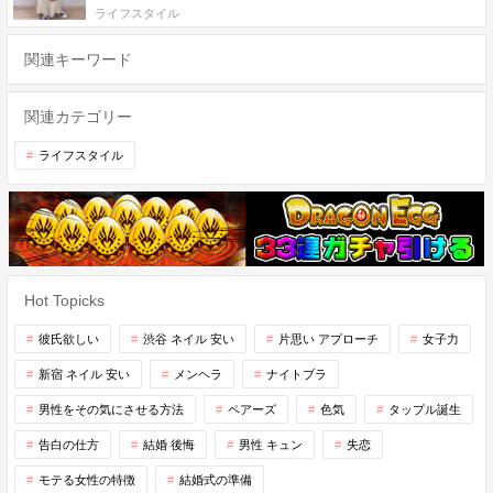
ライフスタイル
関連キーワード
関連カテゴリー
ライフスタイル
Hot Topicks
彼氏欲しい
渋谷 ネイル 安い
片思い アプローチ
女子力
新宿 ネイル 安い
メンヘラ
ナイトブラ
男性をその気にさせる方法
ペアーズ
色気
タップル誕生
告白の仕方
結婚 後悔
男性 キュン
失恋
モテる女性の特徴
結婚式の準備