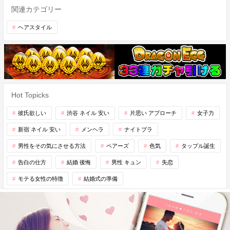
関連カテゴリー
ヘアスタイル
Hot Topicks
彼氏欲しい
渋谷 ネイル 安い
片思い アプローチ
女子力
新宿 ネイル 安い
メンヘラ
ナイトブラ
男性をその気にさせる方法
ペアーズ
色気
タップル誕生
告白の仕方
結婚 後悔
男性 キュン
失恋
モテる女性の特徴
結婚式の準備