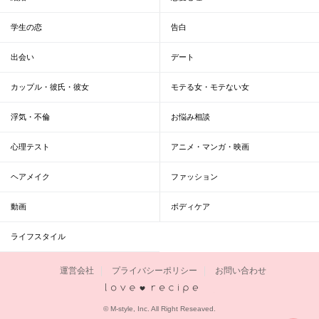
学生の恋
告白
出会い
デート
カップル・彼氏・彼女
モテる女・モテない女
浮気・不倫
お悩み相談
心理テスト
アニメ・マンガ・映画
ヘアメイク
ファッション
動画
ボディケア
ライフスタイル
運営会社
プライバシーポリシー
お問い合わせ
恋愛レシピ
© M-style, Inc. All Right Reseaved.