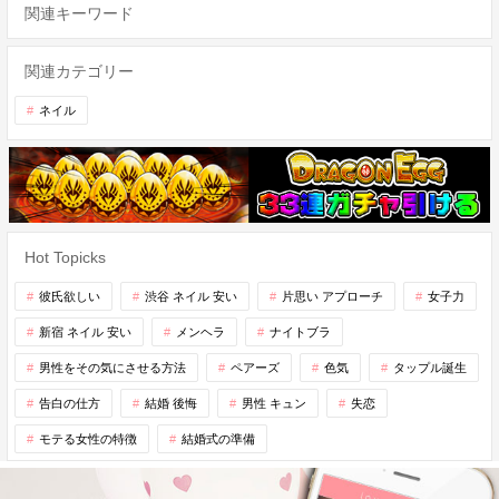
関連キーワード
関連カテゴリー
ネイル
Hot Topicks
彼氏欲しい
渋谷 ネイル 安い
片思い アプローチ
女子力
新宿 ネイル 安い
メンヘラ
ナイトブラ
男性をその気にさせる方法
ペアーズ
色気
タップル誕生
告白の仕方
結婚 後悔
男性 キュン
失恋
モテる女性の特徴
結婚式の準備