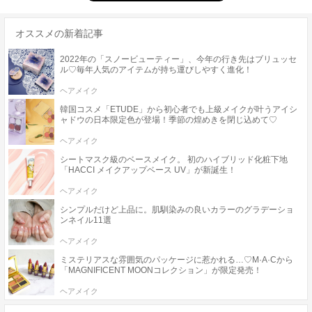
オススメの新着記事
2022年の「スノービューティー」、今年の行き先はブリュッセ
ル♡毎年人気のアイテムが持ち運びしやすく進化！
ヘアメイク
韓国コスメ「ETUDE」から初心者でも上級メイクが叶うアイシ
ャドウの日本限定色が登場！季節の煌めきを閉じ込めて♡
ヘアメイク
シートマスク級のベースメイク。 初のハイブリッド化粧下地
「HACCI メイクアップベース UV」が新誕生！
ヘアメイク
シンプルだけど上品に。肌馴染みの良いカラーのグラデーショ
ンネイル11選
ヘアメイク
ミステリアスな雰囲気のパッケージに惹かれる…♡M·A·Cから
「MAGNIFICENT MOONコレクション」が限定発売！
ヘアメイク