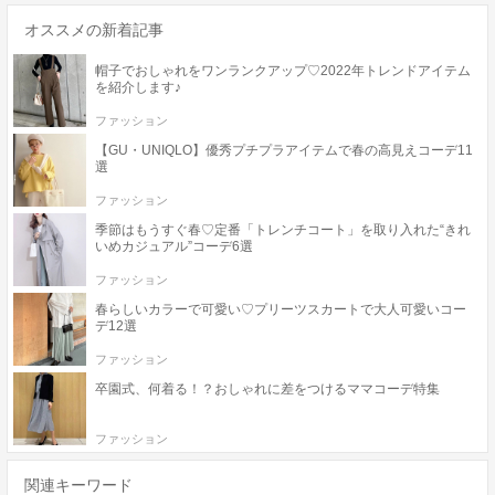
オススメの新着記事
帽子でおしゃれをワンランクアップ♡2022年トレンドアイテム
を紹介します♪
ファッション
【GU・UNIQLO】優秀プチプラアイテムで春の高見えコーデ11
選
ファッション
季節はもうすぐ春♡定番「トレンチコート」を取り入れた“きれ
いめカジュアル”コーデ6選
ファッション
春らしいカラーで可愛い♡プリーツスカートで大人可愛いコー
デ12選
ファッション
卒園式、何着る！？おしゃれに差をつけるママコーデ特集
ファッション
関連キーワード